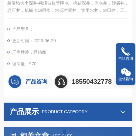
慈溪钻大小深井-慈溪波纹管降水，机钻深井，深水井，沙层井，
岩石井，机械冷却用水，水源空调井，饮用水井，农田井，工厂
用水井，旧井改造，维修深井泵，用水量可根据贵公司需求定
做。工程施工降水，大型基坑，地铁，隧道，地下室，污水管道
产品型号：
及排地下数十米管道等业务。
更新时间：2026-06-20
厂商性质：经销商
电话咨询
访问量：970
微信咨询
18550432778
产品咨询
产品展示
PRODUCT CATEGORY
相关文章