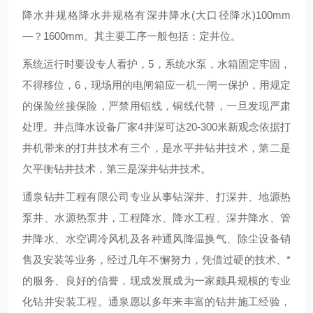
降水井规格降水井规格有深井降水(大口径降水)100mm
—？1600mm。其主要工序一般包括：定井位。
系统运行时要设专人看护，5，系统水泵，水箱固定牢固，
不得移位，6，现场用的电闸箱应一机一闸一保护，用规定
的保险丝接保险，严禁用铝线，铜线代替，一旦发现严肃
处理。井点降水设备厂家4井深可达20-300米新观念依据打
井机带来的打井技术有三个，是水平井钻井技术，第二是
欠平衡钻井技术，第三是深井钻井技术。
通泉钻井工程有限公司专业从事钻深井、打深井、地源热
泵井、水源热泵井，工程降水、降水工程、深井降水、管
井降水、水空调冷风机及各种通风降温换气、除尘设备销
售及安装等业务，经过几年不懈努力，凭借过硬的技术、*
的服务、良好的信誉，现成发展成为一家颇具规模的专业
化钻井安装工程。通泉愿以多年来丰富的钻井施工经验，