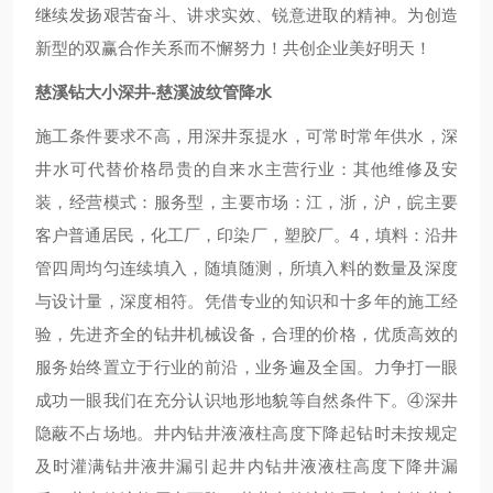
继续发扬艰苦奋斗、讲求实效、锐意进取的精神。为创造
新型的双赢合作关系而不懈努力！共创企业美好明天！
慈溪钻大小深井-慈溪波纹管降水
施工条件要求不高，用深井泵提水，可常时常年供水，深
井水可代替价格昂贵的自来水主营行业：其他维修及安
装，经营模式：服务型，主要市场：江，浙，沪，皖主要
客户普通居民，化工厂，印染厂，塑胶厂。4，填料：沿井
管四周均匀连续填入，随填随测，所填入料的数量及深度
与设计量，深度相符。凭借专业的知识和十多年的施工经
验，先进齐全的钻井机械设备，合理的价格，优质高效的
服务始终置立于行业的前沿，业务遍及全国。力争打一眼
成功一眼我们在充分认识地形地貌等自然条件下。④深井
隐蔽不占场地。井内钻井液液柱高度下降起钻时未按规定
及时灌满钻井液井漏引起井内钻井液液柱高度下降井漏