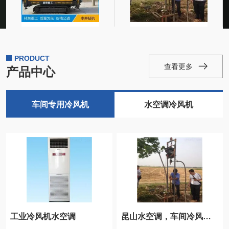
造，钻探和别的公路
械打井、建设打井、
桥梁根基打井机。红
降水井、空调降温
岩主打井机种类：岩
井、环评检测井
层打井机，小汽车，
煤...
PRODUCT
查看更多
产品中心
车间专用冷风机
水空调冷风机
工业冷风机水空调
昆山水空调，车间冷风机安装