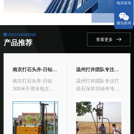
电话咨询
微信咨询
RECOMMEND
查看更多
产品推荐
南京打石头井-日钻300米不用水电
温州打井团队专注打岩石深井20余年
南京打石头井-日钻
温州打井团队专注打
300米不用水电主要
岩石深井20余年专业
用以开发设计地表水
承接机钻深水井、温
資源，包括生活自来
泉钻井、农场井、酒
水，农牧业自来水和
店井、工地井、人工
工业化用水钻，也为
挖家用井、养殖井、
地质构造勘查，建
别墅井、室外井、机