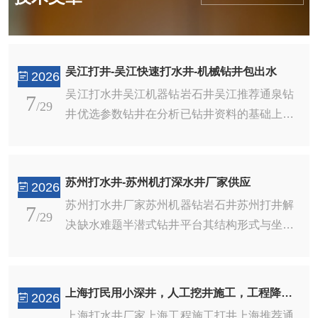
吴江打井-吴江快速打水井-机械钻井包出水
2026
吴江打水井吴江机器钻岩石井吴江推荐通泉钻
7
/29
井优选参数钻井在分析已钻井资料的基础上，
以电子计算机为手段，将影响钻井速度的各种
可控因素（例如钻头类型、钻压、转速、泥浆
性能、水力因素等），低成本原则建立数学模
苏州打水井-苏州机打深水井厂家供应
2026
型，编成计算程序。进行优选配合，使钻井工
苏州打水井厂家苏州机器钻岩石井苏州打井解
7
作实现优质、快速、低成本。2、地层孔隙压
/29
决缺水难题半潜式钻井平台其结构形式与坐底
力预测和平衡压力钻井井施工过程中的Zui关
式钻井平台相似，上部为钻井的工作平台，下
键的几步地热资源是一种清洁的绿色资源，高
部为浮筒结构。它综合了坐底式钻井平台和钻
品位的地热资源可以用来发电和集中供暖，中
井船的优点，解决了稳定性和深水作业的矛
低温地热资源可供地源热泵、温泉开发及辅助
上海打民用小深井，人工挖井施工，工程降水井
2026
盾。钻井作业时，平台呈半潜状态漂浮在海面
工农业生产。而地热钻井作为地热资源开发...
上海打水井厂家上海工程施工打井上海推荐通