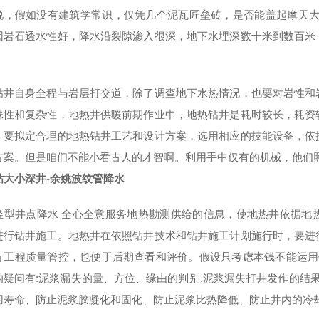
说，假如没有建筑学常识，仅凭几个泥瓦匠垒砖，是否能盖起摩天大
因岩石透水性好，降水沿裂隙渗入很深，地下水埋深数十米到数百米
钻井自身全程与岩层打交道，除了调查地下水热情况，也要对岩性和
殊性和复杂性，地热井供暖前期作业中，地热钻井是耗时较长，耗资
，要拟定合理的地热钻井工艺和设计方案，选用相应的技能设备，依
方案。但是咱们不能小看古人的才智啊。利用手中仅有的机械，他们
钻大小深井-余姚波纹管降水
轻型井点降水 全心全意服务地热勘测供给的信息，使地热井依据地
进行钻井施工。地热井在依照钻井技术和钻井施工计划施行时，要进
行工程质量管控，也便于后期查看和评价。假设只考虑本钱不能运用
的疑问有:泥浆漏失的量、方位、缘由的判别,泥浆漏失打井发作的结果
用寿命、防止泥浆胶凝化和固化、防止泥浆比热降低、防止井内的冷