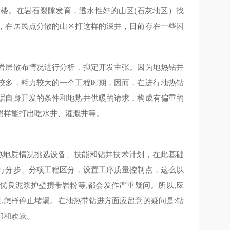
楼。在岩石裂隙发育，透水性好的山区(石灰地区）找
，在居民点分散的山区打这样的深井，目前存在一些困
岩层散布情况进行分析，拟定开发主张。因为地热钻井
较多，耗力较大的一个工程时期，因而，在进行地热钻
据自身开发的条件和地热井供暖的请求，构成有偏重的
照样能打出吃水井、灌溉井等。
热地质情况挑选设备、技能和钻井技术计划，在此基础
行分步、分项工程区分，设置工序质量控制点，这么以
优良泥浆护壁携带岩粉等,都会发作严重疑问。所以,应
,怎样停止堵漏。在地热带钻进方面应留意的疑问是:钻
却和欢跃。