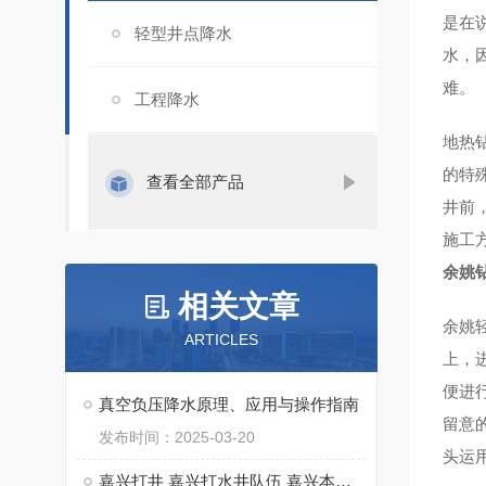
是在
轻型井点降水
水，
难。
工程降水
地热
的特
查看全部产品
井前
施工
余姚
相关文章
余姚
ARTICLES
上，
便进
真空负压降水原理、应用与操作指南
留意
发布时间：2025-03-20
头运
嘉兴打井 嘉兴打水井队伍 嘉兴本地打水井钻井队