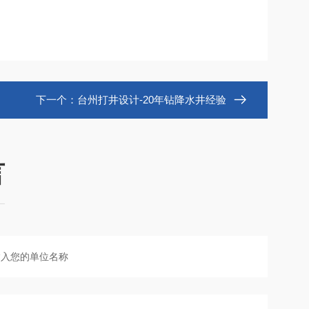
下一个：
台州打井设计-20年钻降水井经验
言