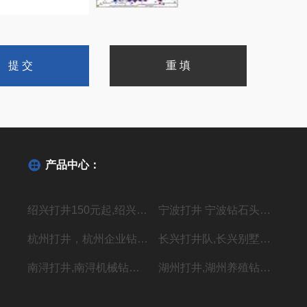
产品中心：
绍兴打井150元起,绍兴机器钻水井施工单位
宁波打井 宁波钻石头井20年经验丰富
杭州打井，杭州企业钻井，上门施工价格低
长兴打井队,长兴别墅打水井,本地专业钻井队
南浔打井,南浔机械钻岩石水深水井
湖州打井,湖州养殖钻岩石井 别墅用水井