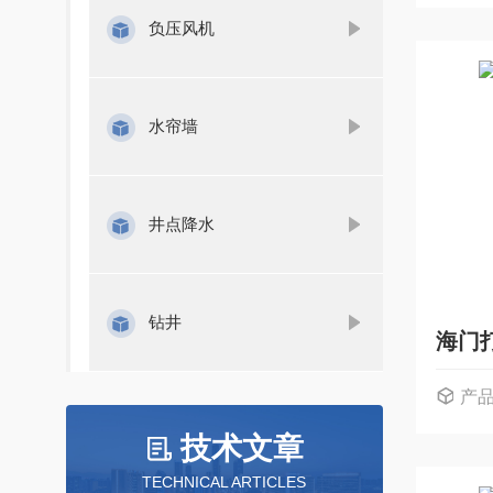
负压风机
水帘墙
井点降水
钻井
海门
产
技术文章
TECHNICAL ARTICLES