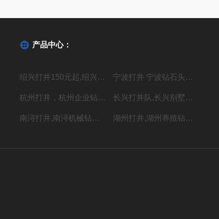
产品中心：
绍兴打井150元起,绍兴机器钻水井施工单位
宁波打井 宁波钻石头井20年经验丰富
杭州打井，杭州企业钻井，上门施工价格低
长兴打井队,长兴别墅打水井,本地专业钻井队
南浔打井,南浔机械钻岩石水深水井
湖州打井,湖州养殖钻岩石井 别墅用水井