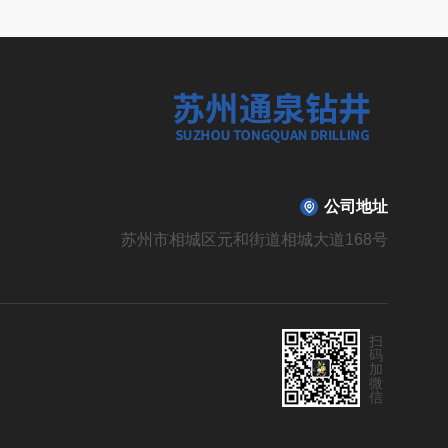
公司地址
苏州市相城区元和街道相城大道168号
扫
码
加
微
信