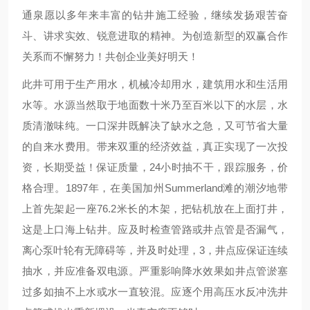
通泉愿以多年来丰富的钻井施工经验，继续发扬艰苦奋
斗、讲求实效、锐意进取的精神。为创造新型的双赢合作
关系而不懈努力！共创企业美好明天！
此井可用于生产用水，机械冷却用水，建筑用水和生活用
水等。水源当然取于地面数十米乃至百米以下的水层，水
质清澈味纯。一口深井既解决了缺水之急，又可节省大量
的自来水费用。带来双重的经济效益，真正实现了一次投
资，长期受益！保证质量，24小时抽不干，跟踪服务，价
格合理。1897年，在美国加州Summerland滩的潮汐地带
上首先架起一座76.2米长的木架，把钻机放在上面打井，
这是上口海上钻井。应及时检查管路或井点管是否漏气，
离心泵叶轮有无障碍等，并及时处理，3，井点应保证连续
抽水，并应准备双电源。严重影响降水效果如井点管淤塞
过多如抽不上水或水一直较混。应逐个用高压水反冲洗井