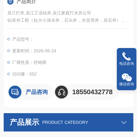
产品简介
吴江打井,吴江工业钻井,吴江家庭打水井公司
钻深井工程（钻大小深水井，石头井，水泥管井，岩石井），降
水工程（井点降水，基坑降水，管井降水，轻型井点降水工
程），地源热泵工程（地源热泵打井，水平链接，打压，检
产品型号：
测），设计安装销售水空调，冷风机，深井泵等
更新时间：2026-06-24
厂商性质：经销商
电话咨询
访问量：552
微信咨询
18550432778
产品咨询
产品展示
PRODUCT CATEGORY