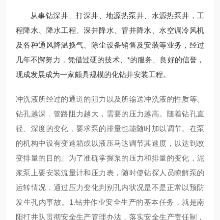
从事钻深井、打深井、地源热泵井、水源热泵井，工
程降水、降水工程、深井降水、管井降水、水空调冷风机
及各种通风降温换气、除尘设备销售及安装等业务，经过
几年不懈努力，凭借过硬的技术、*的服务、良好的信誉，
现成发展成为一家颇具规模的化钻井安装工程。
冲洗液所经过的通道的阻力以及所输送冲洗液的性质等。
钻孔越深﹐管路阻力越大，需要的压力越高。随着钻孔直
径、深度的变化﹐要求泵的排量也能随时加以调节。在泵
的机构中设有变速箱或以液压马达调节其速度，以达到改
变排量的目的。为了准确掌握泵的压力和排量的变化，泥
浆泵上要安装流量计和压力表，随时使钻探人员瞭解泵的
运转情况，通过压力变化判别孔内状况是不是正常以预防
发生孔内事故。1.钻井作业安全生产的基本任务，就是南
阳打井队贯彻安全生产管理办法，落实安全生产责任制，