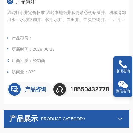
产品简介
温岭打水井定价标准 温岭本地钻井队更放心机钻深井、机械冷却
用水、水源空调井、饮用水井、农田井、中央空调井、工厂用水
井、旧井改造、维修深井泵，用水量可根据贵公司需求定做。工
程施工降水，大型基坑、地铁、隧道、地下室、污水管道及排地
产品型号：
下数十米管道等
更新时间：2026-06-23
厂商性质：经销商
电话咨询
访问量：839
18550432778
产品咨询
微信咨询
产品展示
PRODUCT CATEGORY