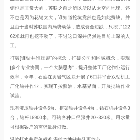
销也是非常大的，苏联之前之所以所以从太空向地球。还
不也是因为花销太大，谁知道挖坑竟然也是如此费钱。并
且由于当时苏联国内局势动荡，造成资金短缺，只挖了122
62米就再也挖不动了，不过这口深井仍然是目前上深的人
工。
打破[谁钻井谁压裂"的概念，打破公司和区域概念，实现
[多个专业协同，一个大脑思考"，提升整体工厂化作业运行
效率，今年，石油在页岩气区块开展了6口井平台双钻机工
厂化钻井作业，实现了按照油，水基界面，开展批钻作业
试验。
现有液压钻井设备6台、框架钻井设备4台，钻石机井设备3
台，钻杆18900米。可钻各种口径深井20~320米。用水量
可根据客户的需求量身订做。
温岭打水井定价标准 温岭本地钻井队更放心