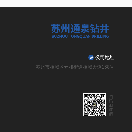
公司地址
苏州市相城区元和街道相城大道168号
扫
码
加
微
信