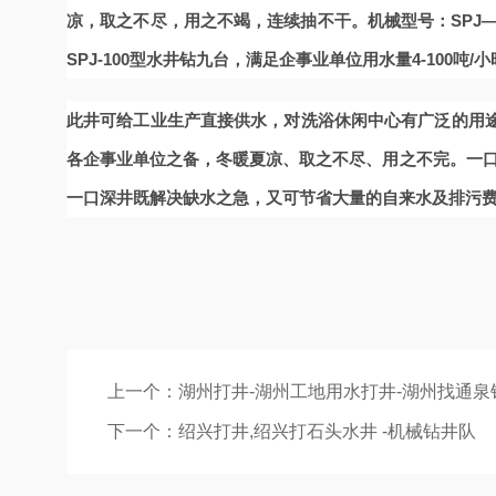
凉，取之不尽，用之不竭，连续抽不干。
机械型号：SPJ—
SPJ-100型水井钻九台，满足企事业单位用水量4-100吨
此井可给工业生产直接供水，对洗浴休闲中心有广泛的用
各企事业单位之备，冬暖夏凉、取之不尽、用之不完。一口
一口深井既解决缺水之急，又可节省大量的自来水及排污
上一个：
湖州打井-湖州工地用水打井-湖州找通泉
下一个：
绍兴打井,绍兴打石头水井 -机械钻井队