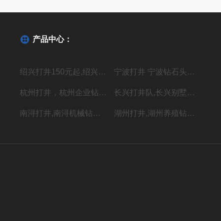
产品中心：
绍兴打井150元起,绍兴机器钻水井施工单位
宁波打井 宁波钻石头井20年经验丰富
杭州打井，杭州企业钻井，上门施工价格低
长兴打井队,长兴别墅打水井,本地专业钻井队
南浔打井,南浔机械钻岩石水深水井
湖州打井,湖州养殖钻岩石井 别墅用水井