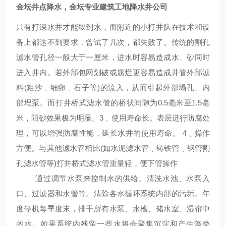
金坛井点降水，金坛专业建筑工地降水井公司
只有打深水井才能取到水，而附近的小打井队在技术和设
备上都达不到要求，曾试了几次，都失败了。传统的割孔
滤水管孔径一般大于一厘米，进水时容易造成水、砂同时
进入井内。若外部包网划破或腐烂更容易造成井管外部滤
料(粗沙﹑细卵﹑石子等)的流入，从而引起外部塌孔、内
部埋泵。而打井桥式滤水管的桥状间隙为0.5毫米至1.5毫
米，阻砂效果极为明显。3﹑使用寿命长。表层进行防腐处
理，可以增强防腐性能，延长水井的使用寿命。 4﹑操作
方便。与其他滤水管相比(如水泥滤水管﹑铸铁管﹑钢管割
孔滤水管等)打井桥式滤水管重量轻，便下管操作
通过调节水泵来控制水的供给。清洗水池、水泵入
口、过滤器和水管等。清除各水循环系统内部的污垢。年
度停机每季度末，排干所有水泵、水槽、储水室、湿帘中
的水。如果系统内残留一些水将会聚集沉淀和产生藻类