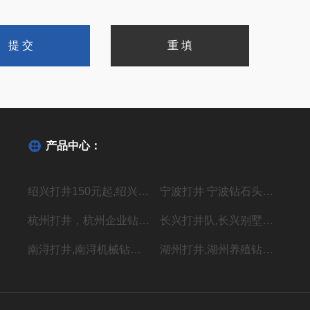
产品中心：
绍兴打井150元起,绍兴机器钻水井施工单位
宁波打井 宁波钻石头井20年经验丰富
杭州打井，杭州企业钻井，上门施工价格低
长兴打井队,长兴别墅打水井,本地专业钻井队
南浔打井,南浔机械钻岩石水深水井
湖州打井,湖州养殖钻岩石井 别墅用水井