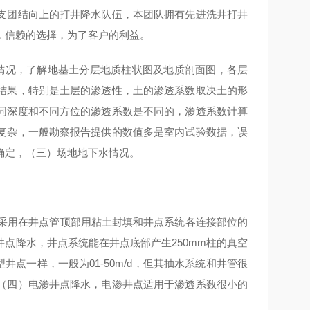
支团结向上的打井降水队伍，本团队拥有先进洗井打井
，信赖的选择，为了客户的利益。
况，了解地基土分层地质柱状图及地质剖面图，各层
结果，特别是土层的渗透性，土的渗透系数取决土的形
同深度和不同方位的渗透系数是不同的，渗透系数计算
复杂，一般勘察报告提供的数值多是室内试验数据，误
确定，（三）场地地下水情况。
需要采用在井点管顶部用粘土封填和井点系统各连接部位的
点降水，井点系统能在井点底部产生250mm柱的真空
井点一样，一般为01-50m/d，但其抽水系统和井管很
（四）电渗井点降水，电渗井点适用于渗透系数很小的