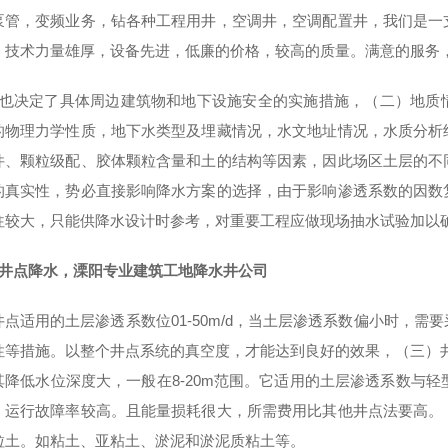
泵管，变频业务，钻各种工程用井，空调井，空调配置井，我们是一
，技术力量雄厚，设备先进，低廉的价格，较高的质量。满意的服务
定了具体周边建筑物和地下设施安全的实施措施，（二）地质情
的物理力学性质，地下水类型及埋藏情况，水文地址情况，水质分析
件、颗粒级配、胶体颗粒含量和土的结构等因素，因此场区土层的不
的真实性，势必直接影响降水方案的选择，由于影响渗透系数的因数
往较大，只能供降水设计时参考，对重要工程应做现场抽水试验加以
井点降水，溧阳专业建筑工地降水井公司
井点适用的土层渗透系数位01-50m/d，当土层渗透系数偏小时，
性等措施。以整个井点系统的真空度，才能达到良好的效果，（三）井
其降低水位深度大，一般在8-20m范围。它适用的土层渗透系数与轻型
，运行故障率较高。且能量损耗很大，所需费用比其他井点法要高。
粒土。如粘土、亚粘土、淤泥和淤泥质粘土等。