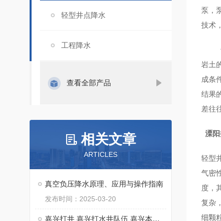
泵，
轻型井点降水
技术
工程降水
也决
岩土
成条
查看全部产品
结果
差往
溧阳
相关文章
ARTICLES
轻型
气密
真空负压降水原理、应用与操作指南
度，
发布时间：2025-03-20
复杂
细颗
嘉兴打井 嘉兴打水井队伍 嘉兴本地打水井钻井队