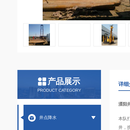
产品展示
详细
PRODUCT CATEGORY
溧阳
井点降水
本队
井，