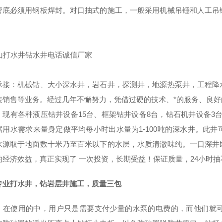
管底必须用钢板焊封。对口抽式的施工，一般采用机械吊锤和人工吊
承接：机械钻、大小深水井，岩石井，探测井，地源热泵井，工程降
装销售等业务。经过几年不懈努力，凭借过硬的技术、*的服务、良
现有各种液压钻井设备15台、框架钻井设备8台，钻石机井设备3台，钻
据用水需求来量身定做平均每小时出水量为1-100吨的深水井。此
水源取于地面数十米乃至百米以下的水层，水质清澈味纯。一口深井
的经济效益，真正实现了 一次投资，长期受益！保证质量，24小时
专业打水井，钻岩层井施工，质量三包
，在使用的中，用户只是需要支付少量的水泵的电费的，而他们就