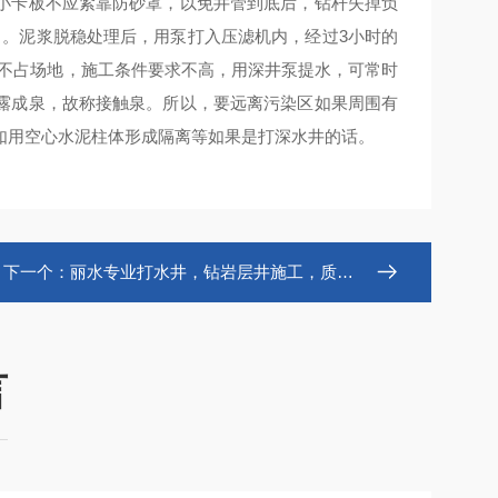
小卡板不应紧靠防砂罩，以免井管到底后，钻杆失掉负
）。泥浆脱稳处理后，用泵打入压滤机内，经过3小时的
隐蔽不占场地，施工条件要求不高，用深井泵提水，可常时
露成泉，故称接触泉。所以，要远离污染区如果周围有
如用空心水泥柱体形成隔离等如果是打深水井的话。
下一个：
丽水专业打水井，钻岩层井施工，质量三包
言