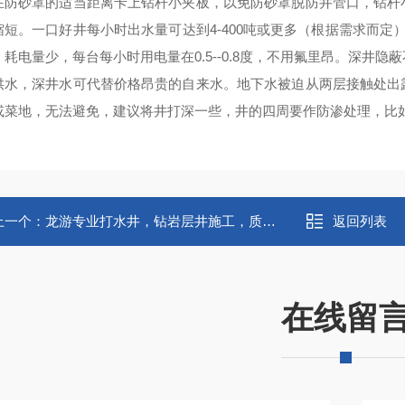
在防砂罩的适当距离卡上钻杆小夹板，以免防砂罩脱防井管口，钻杆
缩短。一口好井每小时出水量可达到4-400吨或更多（根据需求而定
。耗电量少，每台每小时用电量在0.5--0.8度，不用氟里昂。深井
供水，深井水可代替价格昂贵的自来水。地下水被迫从两层接触处出
或菜地，无法避免，建议将井打深一些，井的四周要作防渗处理，比
上一个：
龙游专业打水井，钻岩层井施工，质量三包
返回列表
在线留