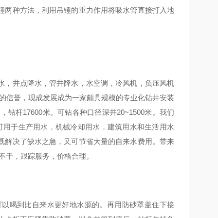
锤两种方法，利用吊锤的重力作用将吸水管直接打入地
水，井点降水，管井降水，水空调，冷风机，负压风机
好的信誉，现成发展成为一家颇具规模的专业化钻井安装
杆17600米。可钻各种口径深井20~1500米。我们
井可用于生产用水，机械冷却用水，建筑用水和生活用水
既解决了缺水之急，又可节省大量的自来水费用。带来
抽不干，跟踪服务，价格合理。
可以喝到比自来水更好地水源的。再用防砂罩盖住下接