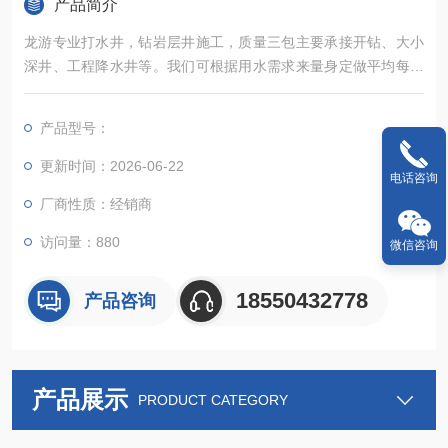
产品简介
龙游专业打水井，钻岩层井施工，质量三包主要承接开钻、大小
深井、工程降水井等。我们可根据用水需求来量身定做平均每小
时出水量为3-100吨的深水井。此井可用于生产用水，机械冷却
用水和生活用水等。水源取于地面数十米乃至百米以下的水层，
产品型号：
水质清澈味纯。
更新时间：2026-06-22
电话咨询
厂商性质：经销商
访问量：880
微信咨询
18550432778
产品咨询
产品展示
PRODUCT CATEGORY