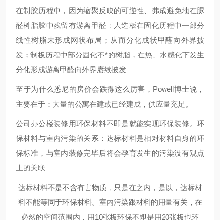
在制胶历程中，因为缩聚反映的可逆性、弗成避免地在脲
醛树脂胶中残留有游离甲醛；人造板在固化历程中一部分
线性树脂未形成网状布局；从而分化成状甲醛向外界披
发；制板历程中部分固化不*的树脂，在热、水感化下发生
分化形成游离甲醛向外界赓续披发
至于为什么悉尼的房价会跌得这么厉害，Powell博士说，
主要在于：大量的公寓在建或已经建成，供应量充足。
公司办公楼装修用环保材料不即是就能实现环保装修。环
保材料与室内污染的关系：达标材料是相对材料自身的环
保标准，与室内装修完毕后将会孕育发生的污染没有观点
上的关联
达标材料不是不含有害物质，只是在之内，是以，达标材
料不能等同于环保材料。室内污染跟材料的用量有关，在
必然的空间范围内，用10张板环保不即是用20张板也环