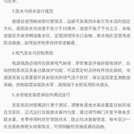
匀出水。
3.防水与排水设计规范
接缝处使用耐候密封胶填充，边缘可加装挡水板引导水流向指定
方向。底部排水沟深度不宜小于15厘米，坡度不低于千分之五，末端
连接至市政管网或集水坑。定期清理排水口杂物，寒冷地区还需考虑
防冻措施，如埋设伴热带保持管道畅通。
4.电气安全与控制系统
电源线路必须符合国家电气标准，穿管敷设并做好接地保护。自
动控制系统应具备过载保护功能，可设置定时启停程序优化能耗。传
感器安装位置要避开直射阳光和强气流干扰区，保证温湿度监测数据
准确。控制箱需加装防水罩，接线端子全部采用防水接头。
5.水帘墙安装喷淋组件调试技巧
安装前应对喷嘴进行逐个测试，调整角度使水幕全覆盖目标区域
且无盲区。正式运行后观察水幕均匀度，通过调节阀门开度平衡各支
路水量。冬季停用时排空管路存水，防止结冰胀裂管道。每年至少一
次全面检查喷头堵塞情况，可用弱酸性溶液疏通结晶物。