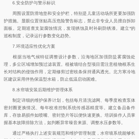
6.安全防护与警示标识
周围设置防滑地垫和安全护栏，特别是儿童活动场所更要加强防
护措施。显眼位置张贴高压危险警告标志，禁止非专业人员擅自拆卸
面板。定期巡查支架腐蚀情况，发现锈蚀及时补刷防锈漆。建立*的
巡检制度，记录运行参数变化趋势。
7.环境适应性优化方案
根据当地气候特征调整设计参数，沿海地区加强防盐雾腐蚀处
理，多尘区域增加预过滤装置。植被墙结合型项目需注意植物根系生
长对结构的侵蚀作用，定期修剪过密枝条保持通风透光。北方寒冷地
区建议采用伴热保温型水箱，防止低温启动困难。
8.水帘墙安装后期维护管理体系
制定详细的维护保养计划，包括每月清洗滤网、每季度检查泵体
密封圈更换情况、每年校准控制系统传感器精度等。建立备品备件
库，存放易损件如喷嘴、密封垫片等以便快速更换。培训操作人员掌
握基本故障排除方法，如判断异常噪音来源、调整水压参数等。
通过严格执行上述安装规范和维护管理制度，水帘墙系统能够长