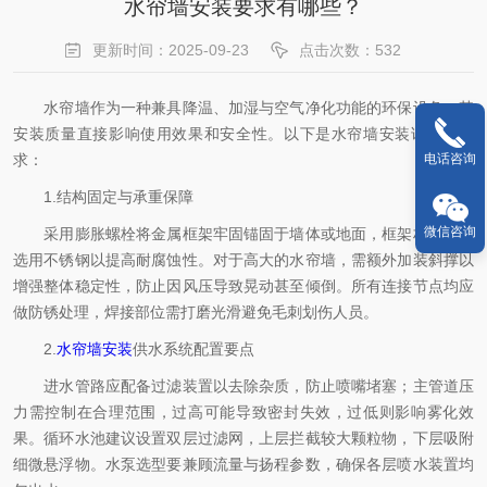
水帘墙安装要求有哪些？
更新时间：2025-09-23
点击次数：532
水帘墙作为一种兼具降温、加湿与空气净化功能的环保设备，其
安装质量直接影响使用效果和安全性。以下是水帘墙安装详细的要
电话咨询
求：
1.结构固定与承重保障
微信咨询
采用膨胀螺栓将金属框架牢固锚固于墙体或地面，框架材质建议
选用不锈钢以提高耐腐蚀性。对于高大的水帘墙，需额外加装斜撑以
增强整体稳定性，防止因风压导致晃动甚至倾倒。所有连接节点均应
做防锈处理，焊接部位需打磨光滑避免毛刺划伤人员。
2.
水帘墙安装
供水系统配置要点
进水管路应配备过滤装置以去除杂质，防止喷嘴堵塞；主管道压
力需控制在合理范围，过高可能导致密封失效，过低则影响雾化效
果。循环水池建议设置双层过滤网，上层拦截较大颗粒物，下层吸附
细微悬浮物。水泵选型要兼顾流量与扬程参数，确保各层喷水装置均