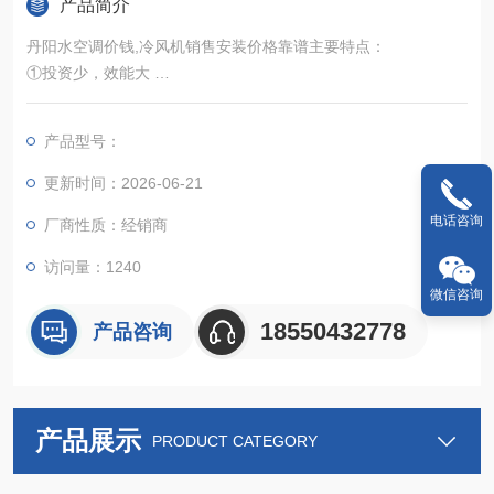
产品简介
丹阳水空调价钱,冷风机销售安装价格靠谱主要特点：
①投资少，效能大
②使用环保可以不闭门窗。
③能将室内浑浊、闷热及有异味的空气替换排出室外。
产品型号：
④耗电量少，每台每小时用电量在0.5--0.8度，不用氟里昂。
更新时间：2026-06-21
电话咨询
厂商性质：经销商
访问量：1240
微信咨询
18550432778
产品咨询
产品展示
PRODUCT CATEGORY