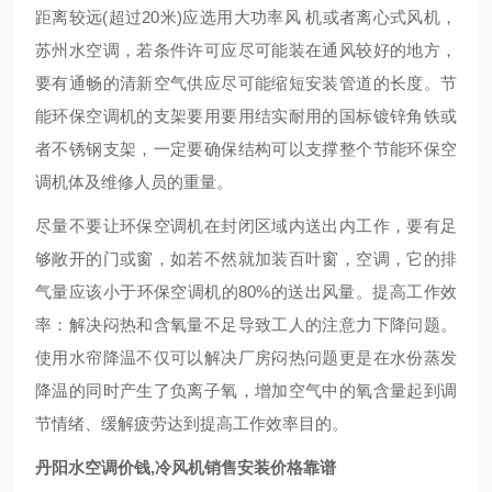
距离较远(超过20米)应选用大功率风 机或者离心式风机，
苏州水空调，若条件许可应尽可能装在通风较好的地方，
要有通畅的清新空气供应尽可能缩短安装管道的长度。节
能环保空调机的支架要用要用结实耐用的国标镀锌角铁或
者不锈钢支架，一定要确保结构可以支撑整个节能环保空
调机体及维修人员的重量。
尽量不要让环保空调机在封闭区域内送出内工作，要有足
够敞开的门或窗，如若不然就加装百叶窗，空调，它的排
气量应该小于环保空调机的80%的送出风量。提高工作效
率：解决闷热和含氧量不足导致工人的注意力下降问题。
使用水帘降温不仅可以解决厂房闷热问题更是在水份蒸发
降温的同时产生了负离子氧，增加空气中的氧含量起到调
节情绪、缓解疲劳达到提高工作效率目的。
丹阳水空调价钱,冷风机销售安装价格靠谱