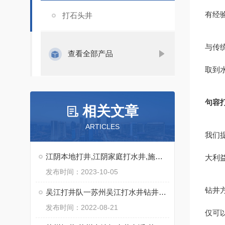
有经
打石头井
与传
查看全部产品
取到
句容
相关文章
ARTICLES
我们
江阴本地打井,江阴家庭打水井,施工快
大利
发布时间：2023-10-05
钻井
吴江打井队一苏州吴江打水井钻井出水量大实力强
发布时间：2022-08-21
仅可