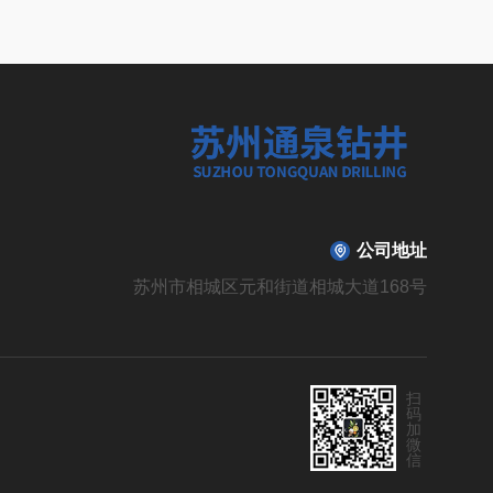
公司地址
苏州市相城区元和街道相城大道168号
扫
码
加
微
信