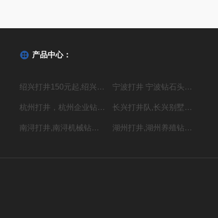
产品中心：
绍兴打井150元起,绍兴机器钻水井施工单位
宁波打井 宁波钻石头井20年经验丰富
杭州打井，杭州企业钻井，上门施工价格低
长兴打井队,长兴别墅打水井,本地专业钻井队
南浔打井,南浔机械钻岩石水深水井
湖州打井,湖州养殖钻岩石井 别墅用水井