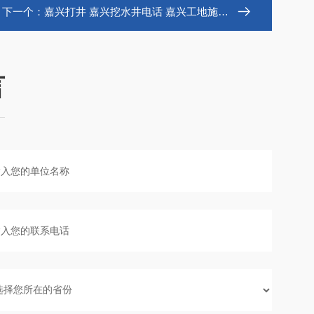
下一个：
嘉兴打井 嘉兴挖水井电话 嘉兴工地施工打井
言