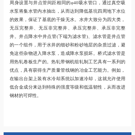
周身设置与井点管间距相同的φ40吸水管口，通过真空吸
水泵将集水管内水抽出，从而达到降低基坑四周地下水位
的效果，保证了基底的干燥无水。水井大致分为四大类，
无压完整井、无压非完整井、承压完整井、承压非完整
井。井点降水中井点管(下端为滤水管)、滤水管是井点管
的一个组件，用于水井的细砂和粉砂地层的杂质过滤，避
免这些杂物进入降水泵，造成降水泵损坏。桥式滤水管是
用热轧卷板生产的。热轧带钢机组轧制工艺具有一系列的
优点，具有获得生产质量管线钢的冶金工艺能力。例如，
在输出台架上装有水冷却系统以加速冷却，这就允许使用
低合金成分来达到特殊的强度等级和低温韧性，从而改进
钢材的可焊性。