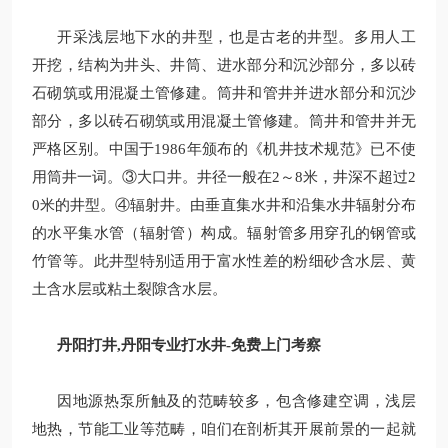
开采浅层地下水的井型，也是古老的井型。多用人工
开挖，结构为井头、井筒、进水部分和沉沙部分，多以砖
石砌筑或用混凝土管修建。筒井和管井并进水部分和沉沙
部分，多以砖石砌筑或用混凝土管修建。筒井和管井并无
严格区别。中国于1986年颁布的《机井技术规范》已不使
用筒井一词。③大口井。井径一般在2～8米，井深不超过2
0米的井型。④辐射井。由垂直集水井和沿集水井辐射分布
的水平集水管（辐射管）构成。辐射管多用穿孔的钢管或
竹管等。此井型特别适用于富水性差的粉细砂含水层、黄
土含水层或粘土裂隙含水层。
丹阳打井,丹阳专业打水井-免费上门考察
因地源热泵所触及的范畴较多，包含修建空调，浅层
地热，节能工业等范畴，咱们在剖析其开展前景的一起就