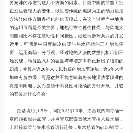
要充沛的考虑到这几个方面的因素。目前中国的节能工业
正发生着较大的变化，以改变传统的燃煤为主的动力运用
方法转向多方面多样化的供应模式，在这个过程当中地热
的运用可谓是至关主要，地热可靠性再生性强，与风能太
阳能相比不存在波动性和间接性，经过地源热泵井的开发
运用，可满足中国度制冷供暖与热水范畴的三方增加需
要，运用商场十分可观。经过地热大会的数据剖析咱们不
难发现，地源热泵井的容量与年增加率都已超出了咱们的
幻想，尤其是近20年来，以数倍的增加率递加，近5年来增
加率有所放缓，可是这并不能意味着将来地源热泵职业的
将走向阑珊，反而是趋于向良性可继续的方针开展。井管
的安装是什么样的?
距基坑1到1.5米，间距0.8到1.6米。沿基坑四周每隔一
定间距布设井点管，井点管底部设置滤水管插入透水层，
上部接软管与集水总管进行连接，集水总管为φ150钢管，