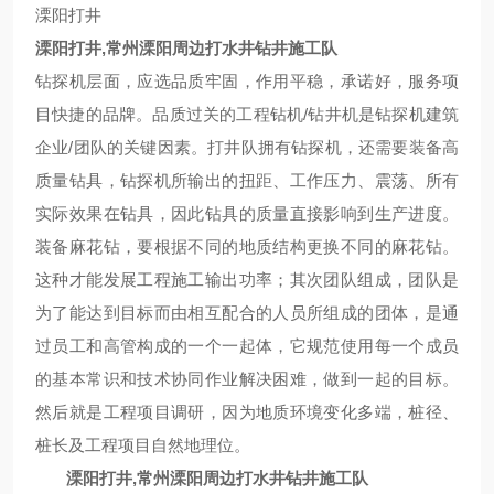
溧阳打井
溧阳打井,常州溧阳周边打水井钻井施工队
钻探机层面，应选品质牢固，作用平稳，承诺好，服务项
目快捷的品牌。品质过关的工程钻机/钻井机是钻探机建筑
企业/团队的关键因素。打井队拥有钻探机，还需要装备高
质量钻具，钻探机所输出的扭距、工作压力、震荡、所有
实际效果在钻具，因此钻具的质量直接影响到生产进度。
装备麻花钻，要根据不同的地质结构更换不同的麻花钻。
这种才能发展工程施工输出功率；其次团队组成，团队是
为了能达到目标而由相互配合的人员所组成的团体，是通
过员工和高管构成的一个一起体，它规范使用每一个成员
的基本常识和技术协同作业解决困难，做到一起的目标。
然后就是工程项目调研，因为地质环境变化多端，桩径、
桩长及工程项目自然地理位。
溧阳打井,常州溧阳周边打水井钻井施工队