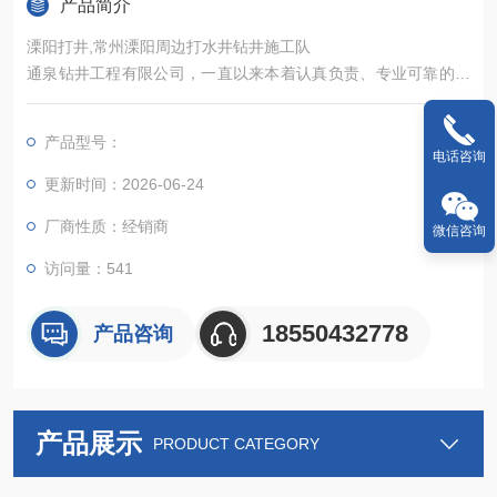
产品简介
溧阳打井,常州溧阳周边打水井钻井施工队
通泉钻井工程有限公司，一直以来本着认真负责、专业可靠的态
度服务客户。在打井过程中，我们注重多个方面的细节，从选择
适合打井的地点到打井的流程，全面考虑了各种因素，旨在为客
产品型号：
户提供的打井方案。
电话咨询
更新时间：2026-06-24
厂商性质：经销商
微信咨询
访问量：541
18550432778
产品咨询
产品展示
PRODUCT CATEGORY