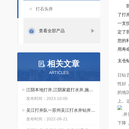
打石头井
了打
一支
查看全部产品
定了
您的
用寿
太仓
相关文章
ARTICLES
日钻
性好
江阴本地打井,江阴家庭打水井,施工快
的地
发布时间：2023-10-05
上。
吴江打井队一苏州吴江打水井钻井出水量大实力强
.井
发布时间：2022-08-21
下降