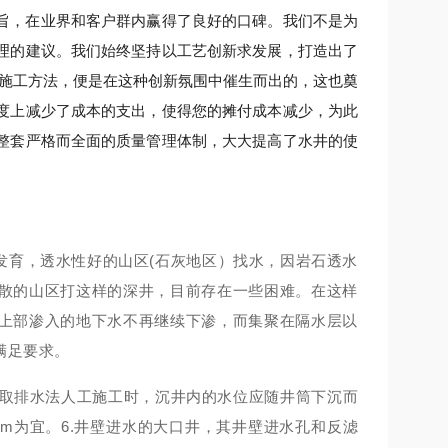
旨，在业界和客户群内赢得了良好的口碑。我们不是为
理的建议。我们始终坚持以工艺创新求发展，打造出了
合施工方法，便是在这种创新氛围中催生而出的，这也奠
度上减少了成本的支出，使得您的摊付成本减少，为此
整套严格而全面的质量管理体制，大大提高了水井的使
发育，透水性好的山区(石灰地区）找水，因岩石透水
散的山区打这样的深井，目前存在一些困难。在这样
上部渗入的地下水不再继续下渗，而集聚在隔水层以
满足要求。
采取排水法人工施工时，沉井内的水位应随井筒下沉而
.3m为宜。6.井壁进水的大口井，其井壁进水孔和反滤