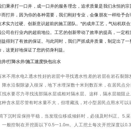
我们秉承打一口井，成一口井的服务理念，追求质量是我们永恒的宗
井而打井，因为你的各种需要，我们刚好专业，会像朋友一样给予合
技术实力过硬、创新意识超前的施工团队。*的成井工艺，气钻机联
我公司在行业内的超前地位。工艺的创新带动了效率的提高，一定程
利益得到了有效的保证。与此同时，我们严抓成井质量，制定出了一
命，这更好地保证了您的切身利益。
钻井/打降水井/施工速度快包出水
百米不用水电2.透水性好的岩层中寻找透水性差的岩层在岩石裂隙
，降水沿裂隙渗入很深，地下水埋深数十米到数百米，在居民点分
区找水要尽力寻找浅部隔水层或相对隔水层。这样，隔水层能阻止
这种含水层尽管有时水量不大，但埋藏浅，对小型居民点用水可以
筒下沉时应保持平稳，当发现位移或倾斜时，必须及时纠正。5.
，一般控制在开挖面以下0.5一1.0m。人工挖土每次开挖深度以0