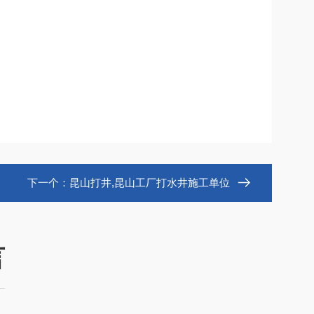
下一个：
昆山打井,昆山工厂打水井施工单位
言