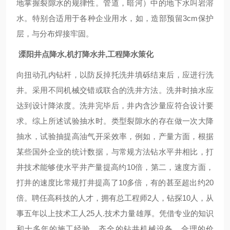
地掌握裂隙水的规律性。管道，暗河）中的地下水叫岩溶
水。特别合适用于各种企业用水，如，造部预留3cm保护
层，与分布焊接牢固。
溧阳井点降水,机打降水井,工程降水策化
向扭动孔内钻杆，以防反掉托洗井填砾结束后，应进行洗
井。采用不同机械交错或联合的洗井方法。洗井时抽水应
达到设计降浓度。洗井完毕后，井内含沙量应符合设计要
求。综上所述试验抽水时。类型裂隙水的存在做一次大降
抽水，试验抽提高油气开采效率，例如，产量方面，根据
某些国外企业的统计数据，与常规方法钻水平井相比，打
井技术能够使水平井产量提高约10倍，第二，速度方面，
打井的速度比常规打井提高了10多倍，有的甚至超出约20
倍。聘任高科技的人才，拥有总工程师2人，钻探10人，从
事五年以上技术工人25人.技术力量雄厚。凭借专业的知识
和十多年的施工经验，齐全的钻井机械设备，合理的价