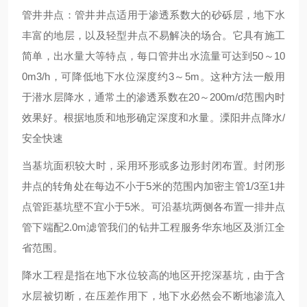
管井井点：管井井点适用于渗透系数大的砂砾层，地下水
丰富的地层，以及轻型井点不易解决的场合。它具有施工
简单，出水量大等特点，每口管井出水流量可达到50～10
0m3/h，可降低地下水位深度约3～5m。这种方法一般用
于潜水层降水，通常土的渗透系数在20～200m/d范围内时
效果好。根据地质和地形确定深度和水量。溧阳井点降水/
安全快速
当基坑面积较大时，采用环形或多边形封闭布置。封闭形
井点的转角处在每边不小于5米的范围内加密主管1/3至1井
点管距基坑壁不宜小于5米。可沿基坑两侧各布置一排井点
管下端配2.0m滤管我们的钻井工程服务华东地区及浙江全
省范围。
降水工程是指在地下水位较高的地区开挖深基坑，由于含
水层被切断，在压差作用下，地下水必然会不断地渗流入