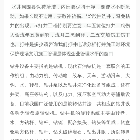
水井周围要保持清洁，内部要保持干净，要使水不断流
动。如果长期不适用，要敬神祈福。*阶段性洗井，避免枯
井的出现。5.打井工程特别要注意：年五黄位打井，殉伤
人命流年五黄到巽，流月二黑到巽，二五交加伤主伤丁
也。打井是多少请咨询我们打井电话分析打井施工时环境
保护现场文明施工管理是体现企业管理水平的窗口
钻井设备主要指的是钻机，现代石油钻机是一套联合的工
作机组，由动力机、传动箱、绞车、天车、游动滑车、大
钩、水、转盘、钻井泵以及钻井液净化设备等组成，还有
井架、底座等结构，以及电力、液压和空气动力等辅助设
备。目前我国广泛使用的是旋转钻井法，其相应的钻井设
备称为转盘旋转钻机。钻井机的旋转系统主要由转盘、
水、方钻杆、钻杆、钻铤、配合接头、钻头等组成，转盘
驱动方钻杆、钻杆、钻头破碎岩石，钻出井眼，所以转盘