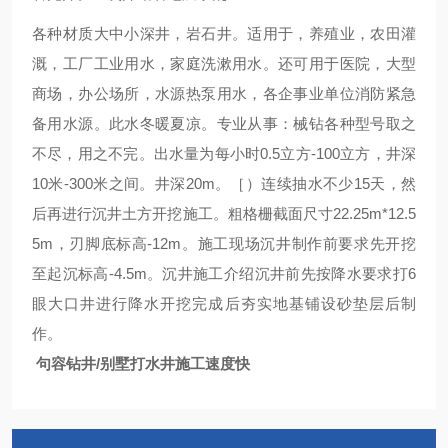
各种材质大中小深井，岩石井。适用于，养殖业，农田灌
溉，工厂工业用水，家庭洗漱用水。还可用于医院，大型
商场，办公场所，水源热泵用水，各企事业单位消防紧急
备用水源。此水冬暖夏凉。专业从事：械钻各种型号取之
不尽，用之不完。出水量为每小时0.5立方-100立方，井深
10米-300米之间。井深20m。［）连续抽水不少15天，然
后再进行沉井土方开挖施工。粗格栅截面尺寸22.25m*12.5
5m，刃脚底标高-12m。施工现场沉井制作前要求先开挖
至起沉标高-4.5m。沉井施工介绍沉井前先按降水要求打6
眼大口井进行降水开挖完成后夯实地基铺设砂垫层后制
作
。
句容钻井/别墅打水井施工速度快