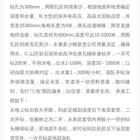
钻孔为300mm，周围孔距间填黄沙，根据地质和地形确定
深度和水量。B.大型的深井有高压、高温水泥制品管，井
管直径360mm,每根长度为4米，两头连接钢箍，两管直接
电焊连接，钻孔直径为600mm,深度可达10-1000米，周围
孔距间填充石英沙，水量多少根据贵公司用量决定，确保
用水。C.山区岩石深井由高冲击潜孔锤快速钻井，一天可
钻200米，不用水电，出水1-100吨。深度30－1000米；口
径由双方协商约定， 出水量1－200吨/小时。该队开钻深
井保障流量，保证水泵，管道等一切用料质量，随叫随
到，实行“三包”跟踪服务，以信誉、质量求生存。 承接工
程如下：
从地上钻出较大井眼，到必定规划深度后下表层套管。二
次开钻，也被称之为二开，从表层套管内用较小一些的钻
头继续钻进，若地层不杂乱，则可钻到目的层后下油层套
管完井。一次开钻若地层杂乱