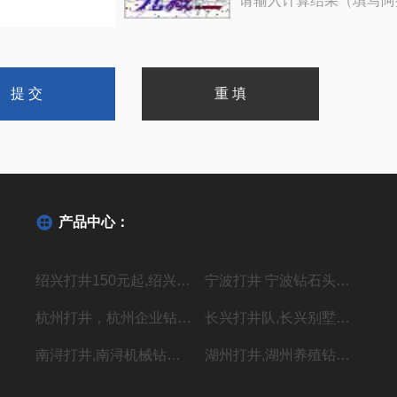
请输入计算结果（填写阿
产品中心：
绍兴打井150元起,绍兴机器钻水井施工单位
宁波打井 宁波钻石头井20年经验丰富
杭州打井，杭州企业钻井，上门施工价格低
长兴打井队,长兴别墅打水井,本地专业钻井队
南浔打井,南浔机械钻岩石水深水井
湖州打井,湖州养殖钻岩石井 别墅用水井