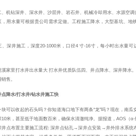
机钻深井、深水井、沙层井、岩石井、机械冷却用水、水源空调井
泵，用水量可根据贵公司需求定做。工程施工降水，大型基坑、地
深井施工，深度20-1000米，口径4 寸-16寸，每小时出水量可
家里打水井出水量大 打水井优质队伍四、井点降水、深井降水。 
调销售。
井点降水/打水井/钻水井施工快
一块可以收起的石头吗？你知道海口地下有两条“龙”吗？现在，南瓜
深10米，甚至低于地面数百米，确保水清澈纯净。据报道，AOS（α
深井点布置主要施工流程: 深井点钻孔→深井点安装→井外排水系