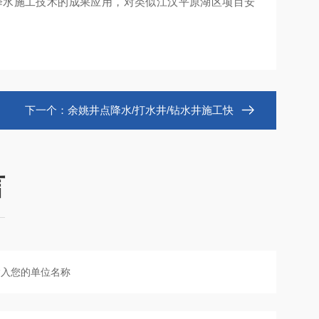
降水施工技术的成果应用，对类似江汉平原湖区项目安
下一个：
余姚井点降水/打水井/钻水井施工快
言