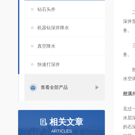
钻石头井
二、
深井
机器钻深井降水
务。
三、
真空降水
务。
快速打深井
慈溪
水空
查看全部产品
慈溪
见过
水层
相关文章
的石
ARTICLES