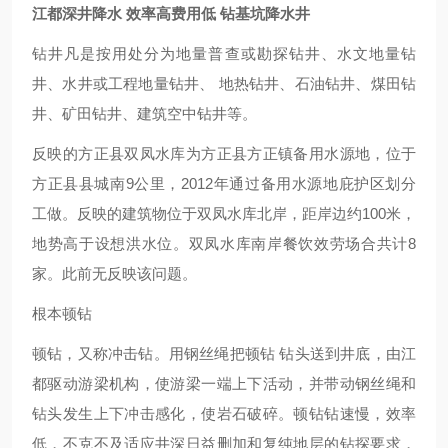
江都深井降水 效率高费用低 钻基坑降水井
钻井凡是按用处分为地量普查或勘探钻井、水文地量钻
井、水井或工程地量钻井、 地热钻井、石油钻井、煤田钻
井、矿田钻井、建筑空中钻井等。
反映的方正县双凤水库为方正县方正镇备用水源地，位于
方正县县城南9公里，2012年通过备用水源地庇护区划分
工做。反映的建筑物位于双凤水库北岸，距岸边约100米，
地势高于设想洪水位。双凤水库南岸餐饮效劳场合共计8
家。此前无反映该问题。
根本顿钻
顿钻，又称冲击钻。用钢丝绳把顿钻 钻头送到井底，由江
都驱动游梁机构，使游梁一端上下活动，并带动钢丝绳和
钻头发生上下冲击感化，使岩石破碎。顿钻钻速慢，效率
低，不克不及适应井深日益删加和复纯地层的钻探要求，