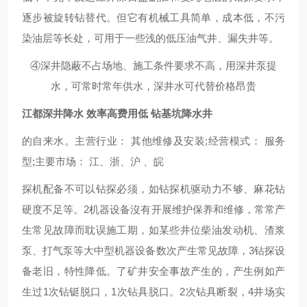
逐步被旋转钻替代。但它有机械工具简单，成本低，不污
染油层等长处，可用于一些浅的低压油气井、漏失井等。
④深井隐蔽不占场地、施工条件要求不高，用深井泵提
水，可常时常年供水，深井水可代替价格昂贵
江都深井降水 效率高费用低 钻基坑降水井
的自来水。主营行业： 其他维修及安装;经营模式： 服务
型;主要市场： 江、浙、沪 、皖
探机配备不可以钻探必须，如钻探机驱动力不够、麻花钻
硬度不足等。2机器设备沒有开展维护保养和维修，常常产
生常见故障而耽误施工期，如某些井位柴油发动机、渣浆
泵、打气泵等大中型机器设备数次产生常见故障，3钻探设
备老旧，特性降低。了矿井安全事故产生的，产生例如产
生过1次钻铤脱口，1次钻具脱口。2次钻具断裂，4井场实