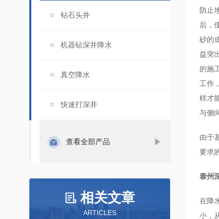
防止
钻石头井
后，
砂的
机器钻深井降水
益突
的施
真空降水
工作
样才
快速打深井
与侧
由于
查看全部产品
要求
泰州
相关文章
在降
ARTICLES
小，