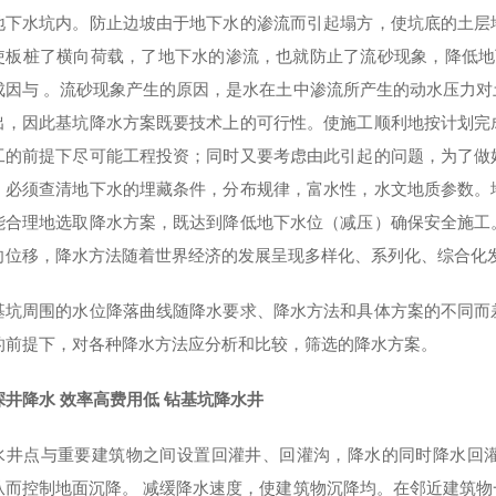
地下水坑内。防止边坡由于地下水的渗流而引起塌方，使坑底的土层
使板桩了横向荷载，了地下水的渗流，也就防止了流砂现象，降低地
成因与 。流砂现象产生的原因，是水在土中渗流所产生的动水压力
出，因此基坑降水方案既要技术上的可行性。使施工顺利地按计划完
工的前提下尽可能工程投资；同时又要考虑由此引起的问题，为了做
，必须查清地下水的埋藏条件，分布规律，富水性，水文地质参数。
能合理地选取降水方案，既达到降低地下水位（减压）确保安全施工
向位移，降水方法随着世界经济的发展呈现多样化、系列化、综合化
基坑周围的水位降落曲线随降水要求、降水方法和具体方案的不同而
的前提下，对各种降水方法应分析和比较，筛选的降水方案。
深井降水 效率高费用低 钻基坑降水井
水井点与重要建筑物之间设置回灌井、回灌沟，降水的同时降水回
从而控制地面沉降。 减缓降水速度，使建筑物沉降均。在邻近建筑