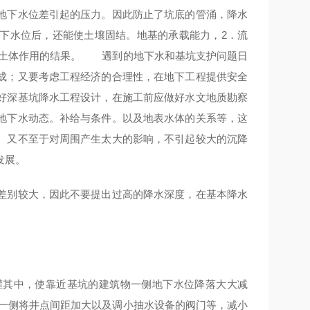
地下水位差引起的压力。因此防止了坑底的管涌，降水
下水位后，还能使土壤固结。地基的承载能力，2．流
对土体作用的结果。 遇到的地下水和基坑支护问题日
成；又要考虑工程经济的合理性，在地下工程提供安全
好深基坑降水工程设计，在施工前应做好水文地质勘察
地下水动态。补给与条件。以及地表水体的关系等，这
。又不至于对周围产生太大的影响，不引起较大的沉降
发展。
差别较大，因此不要提出过高的降水深度，在基本降水
灌其中，使靠近基坑的建筑物一侧地下水位降落大大减
物一侧将井点间距加大以及调小抽水设备的阀门等，减小