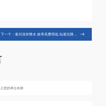
下一个：
泰兴深井降水 效率高费用低 钻基坑降水井
言