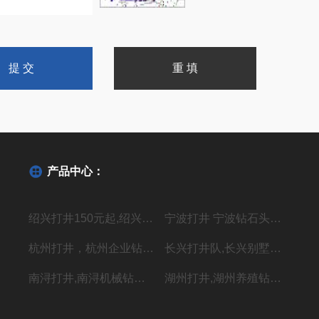
产品中心：
绍兴打井150元起,绍兴机器钻水井施工单位
宁波打井 宁波钻石头井20年经验丰富
杭州打井，杭州企业钻井，上门施工价格低
长兴打井队,长兴别墅打水井,本地专业钻井队
南浔打井,南浔机械钻岩石水深水井
湖州打井,湖州养殖钻岩石井 别墅用水井