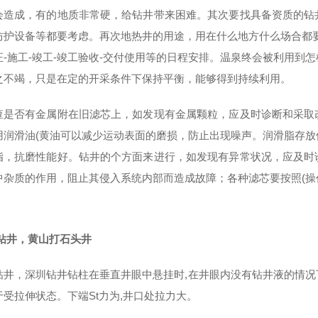
会造成，有的地质非常硬，给钻井带来困难。其次要找具备资质的钻
防护设备等都要考虑。再次地热井的用途，用在什么地方什么场合都
证-施工-竣工-竣工验收-交付使用等的日程安排。温泉终会被利用到
之不竭，只是在定的开采条件下保持平衡，能够得到持续利用。
查是否有金属附在旧滤芯上，如发现有金属颗粒，应及时诊断和采取
用润滑油(黄油可以减少运动表面的磨损，防止出现噪声。润滑脂存
脂，抗磨性能好。钻井的个方面来进行，如发现有异常状况，应及时
中杂质的作用，阻止其侵入系统内部而造成故障；各种滤芯要按照(
钻井，黄山打石头井
钻井，深圳钻井钻柱在垂直井眼中悬挂时,在井眼内没有钻井液的情
于受拉伸状态。下端St力为,井口处拉力大。