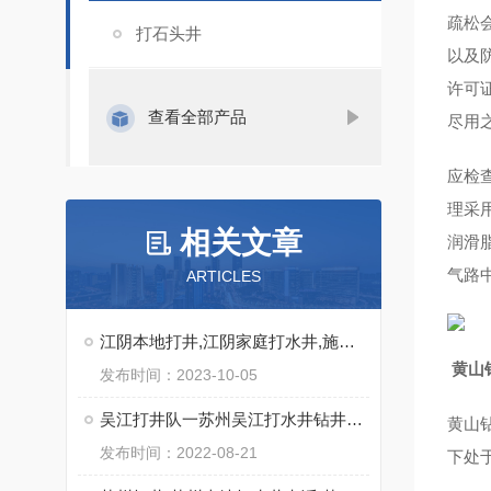
疏松
打石头井
以及
许可
查看全部产品
尽用
应检
理采
相关文章
润滑
气路
ARTICLES
江阴本地打井,江阴家庭打水井,施工快
黄山
发布时间：2023-10-05
吴江打井队一苏州吴江打水井钻井出水量大实力强
黄山
发布时间：2022-08-21
下处