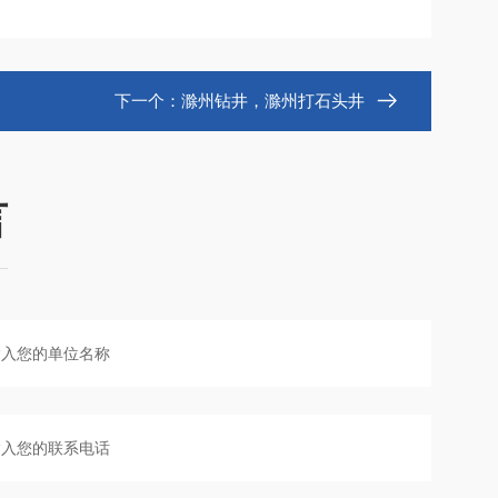
下一个：
滁州钻井，滁州打石头井
言