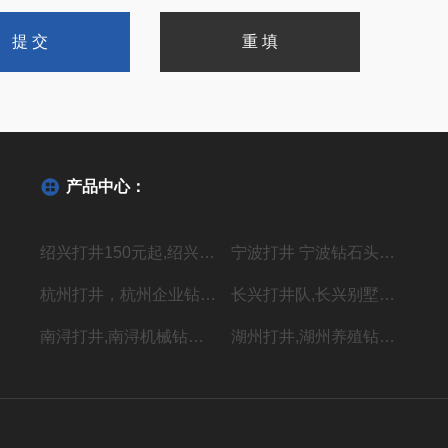
产品中心：
绍兴打井150元起,绍兴机器钻水井施工单位
宁波打井 宁波钻石头井20年经验丰富
杭州打井，杭州企业钻井，上门施工价格低
长兴打井队,长兴别墅打水井,本地专业钻井队
南浔打井,南浔机械钻岩石水深水井
湖州打井,湖州养殖钻岩石井 别墅用水井