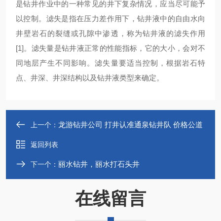
是钻井作业中的一种常见的井下复杂情况，应当尽可能予
以控制。滤失是指在压力差作用下，钻井液中的自由水向
井壁岩石的裂缝或孔隙中渗透，称为钻井液的滤失作用
[1]。滤失量是钻井液正常的性能指标，它的大小，会对不
同地层产生不同影响。滤失量要适当控制，根据岩石特
点、井深、井深结构以及钻井液类型来确定。
龙游钻井公司 打井认准通泉钻井队 价格公道
上一个：
返回列表
丽水钻井，丽水打石头井
下一个：
在线留言