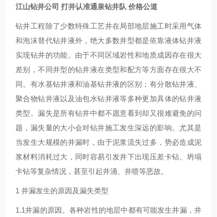
江山钻井公司 打井认准通泉钻井队 价格公道
钻井工程除了少数特殊工艺井在局部地层施工时采用气体
和泡沫替代钻井液外，绝大多数井型都是依靠液体钻井液
实现钻井的功能。由于不同区域岩性和地质成因存在很大
差别，不同井型的钻井液在类型和配方等方面存在很大不
同。有水基钻井液和油基钻井液的区别；有分散钻井液、
聚合物钻井液以及油包水钻井液等多种更加具体的钻井液
类型。漏失是所有钻井中都不愿意看到却又很难避免的问
题，漏失量的大小会对钻井施工发生深远的影响。尤其是
当发生大规模的井漏时，由于泥浆流失过多，势必造成泥
浆材料消耗过大，同时容易引发井下出现压差卡钻、坍塌
卡钻等复杂情况，甚至引起井涌、井喷等恶故。
1 井漏发生的原因及漏失类型
1.1井漏的原因。各种岩性的地层中都有可能发生井漏，井