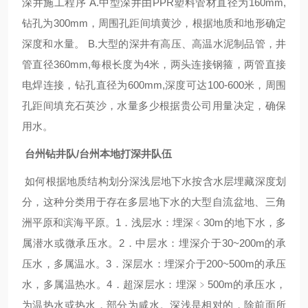
深井施工程序 A.中型深井由PPR塑料管材直径为160mm,
钻孔为300mm，周围孔距间填黄沙，根据地质和地形确定
深度和水量。 B.大型的深井有高压、高温水泥制品管，井
管直径360mm,每根长度为4米，两头连接钢箍，两管直接
电焊连接，钻孔直径为600mm,深度可达100-600米，周围
孔距间填充石英沙，水量多少根据贵公司用量决定，确保
用水。
台州钻井队/台州本地打深井队伍
如何根据地质结构划分深浅层地下水按含水层埋藏深度划
分，这种分类用于存在多层地下水的大型自流盆地、三角
洲平原和滨海平原。1．浅层水：埋深﹤30m的地下水，多
属潜水或微承压水。2．中层水：埋深介于30~200m的承
压水，多属温水。3．深层水：埋深介于200~500m的承压
水，多属温热水。4．超深层水：埋深﹥500m的承压水，
为温热水或热水，部分为咸水。深浅是相对的，除前面所