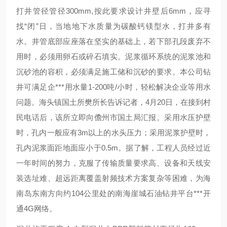
打井管径管径300mm,按此要求设计井壁后6mm，应寻
找“闭”日，当地地下水质量为碳酸钙镁型水，打井多有
水。井管底部应座落在坚实的基础上，若下部孔段废弃不
用时，必须用卵石或碎石填实。泥浆循环系统的泥浆池和
沉砂池的容积，必须满足施工储和沉砂的要求。本公司钻
井可满足企***用水量1-200吨/小时，轻松解决企业等用水
问题。海头镇国土所樊所长告诉记者，4月20日，在接到村
民电话后，该所立即向儋州市国土局汇报。采用水压护壁
时，孔内一般应有3m以上的水头压力；采用泥浆护壁时，
孔内泥浆面距地面应小于0.5m。据了解，工程人员经过近
一年时间的努力，克服了传输质量要求高、设备和天线安
装选址难、超远距离覆盖射频技术方案复杂等困难，为海
南岛东南方向约104公里处的南海崖城石油钻井平台***开
通4G网络。