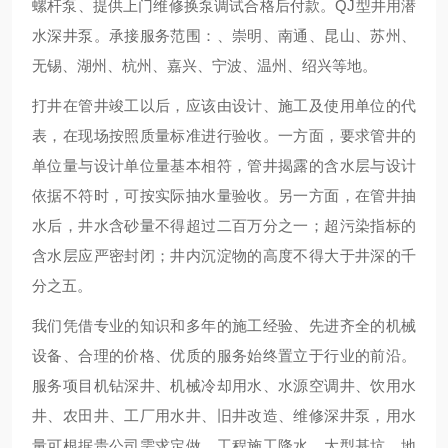
螺杆泵、提供上门维修换泵调试合格后付款。QJ型井用潜
水深井泵。承接服务范围：、崇明、南通、昆山、苏州、
无锡、湖州、杭州、嘉兴、宁波、温州、绍兴等地。
打井在管井竣工以后，应该由设计、施工及使用单位的代
表，在现场按照质量标准进行验收。一方面，要求管井的
单位量与设计单位量基本相符，管井揭露的含水层与设计
依据不符时，可按实际抽水量验收。另一方面，在管井抽
水后，井水含砂量不得超过二百万分之一；超污染指标的
含水层应严密封闭；井内沉淀物的高度不得大于井深的千
分之五。
我们凭借专业的知识和多年的施工经验、先进齐全的机械
设备、合理的价格、优质的服务始终置立于行业的前沿。
服务项目机钻深井、机械冷却用水、水源空调井、饮用水
井、农田井、工厂用水井、旧井改造、维修深井泵，用水
量可根据贵公司需求定做。工程施工降水，大型基坑、地