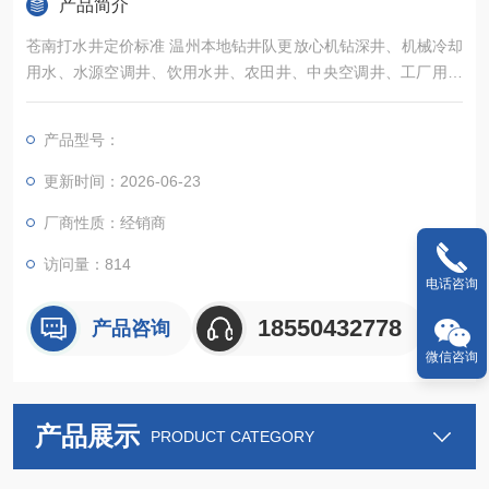
产品简介
苍南打水井定价标准 温州本地钻井队更放心机钻深井、机械冷却
用水、水源空调井、饮用水井、农田井、中央空调井、工厂用水
井、旧井改造、维修深井泵，用水量可根据贵公司需求定做。工
程施工降水，大型基坑、地铁、隧道、地下室、污水管道及排地
产品型号：
下数十米管道等
更新时间：2026-06-23
厂商性质：经销商
访问量：814
电话咨询
18550432778
产品咨询
微信咨询
产品展示
PRODUCT CATEGORY