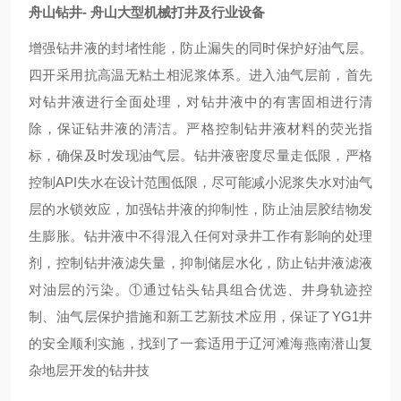
舟山钻井- 舟山大型机械打井及行业设备
增强钻井液的封堵性能，防止漏失的同时保护好油气层。
四开采用抗高温无粘土相泥浆体系。进入油气层前，首先
对钻井液进行全面处理，对钻井液中的有害固相进行清
除，保证钻井液的清洁。严格控制钻井液材料的荧光指
标，确保及时发现油气层。钻井液密度尽量走低限，严格
控制API失水在设计范围低限，尽可能减小泥浆失水对油气
层的水锁效应，加强钻井液的抑制性，防止油层胶结物发
生膨胀。钻井液中不得混入任何对录井工作有影响的处理
剂，控制钻井液滤失量，抑制储层水化，防止钻井液滤液
对油层的污染。①通过钻头钻具组合优选、井身轨迹控
制、油气层保护措施和新工艺新技术应用，保证了YG1井
的安全顺利实施，找到了一套适用于辽河滩海燕南潜山复
杂地层开发的钻井技