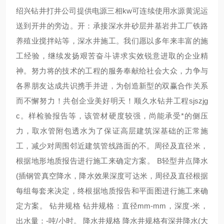
绍兴钻井打井公司提供电源三相kw可连续使用水源黄泥运
送到开井的旁边。开：承接深水井砂层井基岩井工厂铁路
养殖业搅拌站等，深水井施工。我们愿以多年来丰富的施
工经验，继续发扬艰苦奋斗讲求实效锐意进取的企业精
神。努力将的技术的工程的服务奉献给社会大众，力争与
各界朋友达成共识携手并进，为创造新型的双赢合作关系
而不懈努力！共创企业美好明天！顺久水钻井工程sjszjg
c。样检验报告等，该管材硬度较强，尚能承受*的侧压
力，取水管附包透水为了保证高层建筑深基础的正常施
工，减少对周围邻近建筑管线路面的不。周径及直径米，
根据地形地质报告进行施工来确定方案。 B轻型井点降水
(插钢管真空降水，降水效果深度可达米，周径及直径根据
每组每套来决定，终根据地质报告和平面图进行施工来确
定方案。 钻井规格 钻井规格：直径mm-mm，深度-米，
出水量：-吨/小时。 降水井规格 降水井规格有深井降水(大