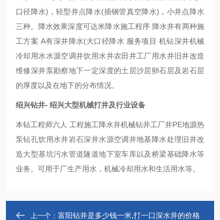
口径降水)，轻型井点降水(插钢管真空降水)，小井点降水
三种。降水效果深度可达米降水施工程序 降水井有两种施
工方案 A有深井降水(大口径降水 服务项目 机钻深井机械
冷却用水水源空调井饮用水井农田井工厂用水井旧井改造
维修深井泵勘察地下一定深度的土层沙层卵石层及岩石层
的厚度以及在地下的分布情况。
绍兴钻井- 绍兴大型机械打井及行业设备
本钻工程师六人 工程施工降水井机械钻井工厂井PE地源热
泵钻孔饮用水井岩石深井水源空调井地基降水处理旧井改
造大型基坑污水管道隧道地下室车库以及桥梁基础降水等
业务。可用于厂生产用水，机械冷却用水和生活用水等。
富阳钻井是多少钱一米,打一口深水井的价格
上一个：