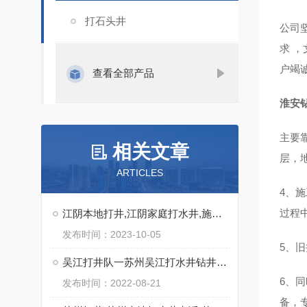
打石头井
公司
求 
户竭
查看全部产品
淮安
主要
相关文章
层，
ARTICLES
4、
过程
江阴本地打井,江阴家庭打水井,施工快
发布时间：2023-10-05
5、
吴江打井队一苏州吴江打水井钻井出水量大实力强
6、
发布时间：2022-08-21
备，