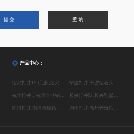
产品中心：
绍兴打井150元起,绍兴机器钻水井施工单位
宁波打井 宁波钻石头井20年经验丰富
杭州打井，杭州企业钻井，上门施工价格低
长兴打井队,长兴别墅打水井,本地专业钻井队
南浔打井,南浔机械钻岩石水深水井
湖州打井,湖州养殖钻岩石井 别墅用水井