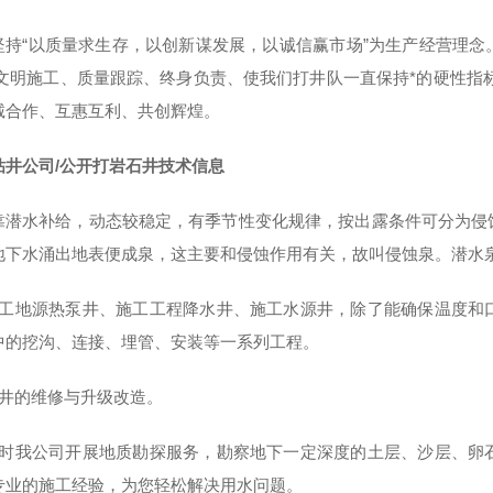
坚持“以质量求生存，以创新谋发展，以诚信赢市场”为生产经营理
，文明施工、质量跟踪、终身负责、使我们打井队一直保持*的硬性指
诚合作、互惠互利、共创辉煌。
钻井公司/公开打岩石井技术信息
靠潜水补给，动态较稳定，有季节性变化规律，按出露条件可分为侵
地下水涌出地表便成泉，这主要和侵蚀作用有关，故叫侵蚀泉。潜水
施工地源热泵井、施工工程降水井、施工水源井，除了能确保温度和
中的挖沟、连接、埋管、安装等一系列工程。
旧井的维修与升级改造。
同时我公司开展地质勘探服务，勘察地下一定深度的土层、沙层、卵
专业的施工经验，为您轻松解决用水问题。