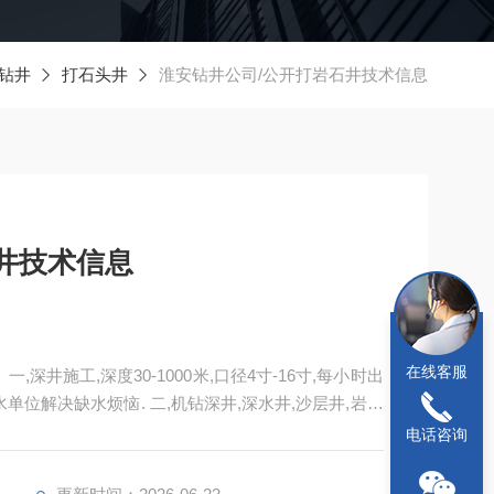
钻井
打石头井
淮安钻井公司/公开打岩石井技术信息
井技术信息
在线客服
深井施工,深度30-1000米,口径4寸-16寸,每小时出
缺水单位解决缺水烦恼. 二,机钻深井,深水井,沙层井,岩石
,工厂用水井,旧井改造,维修深井泵
电话咨询