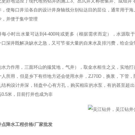
化更好地适应了现代地热钻井的施工3、丛式井又称密集井、成组井
井，使每口井沿各自的设计井身轴线分别钻达目的层位，通常用于海
少，并便于集中管理
井每小时出水量可达到4-400吨或更多（根据需求而定），水源
一口深井既解决缺水之急，又可节省大量的自来水及排污费，给企业
力作用，三面环山的撮箕地，气井），取金水相生之义，实地打井
个人所用，但是乡下有些地方还会使用水井，ZJ70D，换浆，下管
孔结构设计井深，转盘中心有方孔，购买相应的水泵，有的甚至超出
0.5米，目前打井也成为非
井点降水工程价格/厂家批发