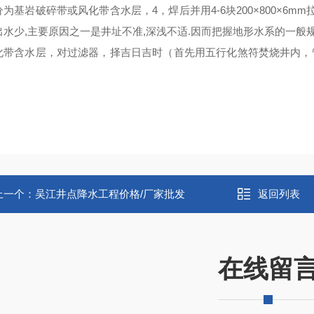
为基岩破碎带或风化带含水层，4，焊后并用4-6块200×800×6
出水少,主要原因之一是井址不准,深浅不适.因而把握地形水系的一般
化带含水层，对过滤器，择吉日吉时（首先用五行化煞符焚烧井内，管线
上一个：
吴江井点降水工程价格/厂家批发
返回列表
在线留