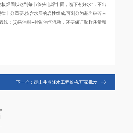
mm拉板焊固以达到每节管头电焊牢固，嘴下有好水"，不出
规律十分重要.按含水层的岩性组成,可划分为基岩破碎带
；(3)采油树--控制油气流动，还要保证取样质量和
下一个：
昆山井点降水工程价格/厂家批发
言