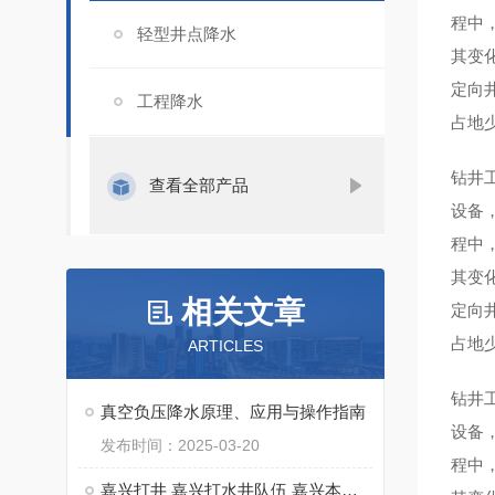
程中
轻型井点降水
其变
定向
工程降水
占地
钻井
查看全部产品
设备
程中
其变
相关文章
定向
占地
ARTICLES
钻井
真空负压降水原理、应用与操作指南
设备
发布时间：2025-03-20
程中
嘉兴打井 嘉兴打水井队伍 嘉兴本地打水井钻井队