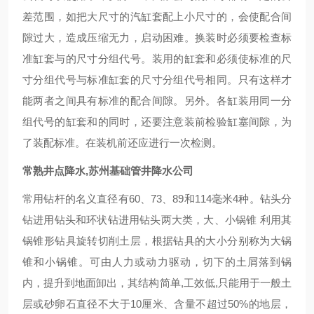
差范围，如把大尺寸的汽缸套配上小尺寸的，会使配合间
隙过大，造成压缩无力，启动困难。换装时必须要检查标
准缸套与的尺寸分组代号。装用的缸套和必须使标准的尺
寸分组代号与标准缸套的尺寸分组代号相同。只有这样才
能两者之间具有标准的配合间隙。另外。各缸装用同一分
组代号的缸套和的同时，还要注意装前检验缸塞间隙，为
了装配标准。在装机前还应进行一次检测。
常熟井点降水,苏州基础管井降水公司
常用钻杆的名义直径有60、73、89和114毫米4种。钻头分
钻进用钻头和环状钻进用钻头两大类，大、小锅锥 利用其
锅锥形钻具旋转切削土层，根据钻具的大小分别称为大锅
锥和小锅锥。可由人力或动力驱动，切下的土屑落到锅
内，提升到地面卸出，其结构简单,工效低,只能用于一般土
层或砂卵石直径不大于10厘米、含量不超过50%的地层，