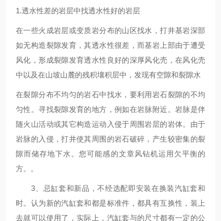
1.透水性差的岩层中找透水性好的岩层
在一些火成岩层或变质岩分布的山区找水，打井基岩深部
如无构造裂隙发育，其透水性很差，而基岩上部由于遭受
风化，形成裂隙发育透水性良好的深厚风化壳，在风化壳
中以及在山坡山麓的残积壤积层中，发现有空隙和裂隙水
在裂隙分布不均匀的岩石中找水，要利用岩石裂隙的不均
匀性。寻找裂隙发育的地方，例如在岩脉附近。岩脉是伴
随火山活动或其它构造运动入侵于周围岩层的岩体。由于
岩脉的入侵，打井使其周围的岩石破碎，产生较密集的裂
隙而储存地下水。您可能感的文章风钻机运用欠平衡的
方。。
3、忌缸套和新品，不经选配即安装在换装汽缸套和
时。认为新的汽缸套和都是标准件，都具有互换性，装上
去就可以使用了，实际上，汽缸套与的尺寸都有一定的公