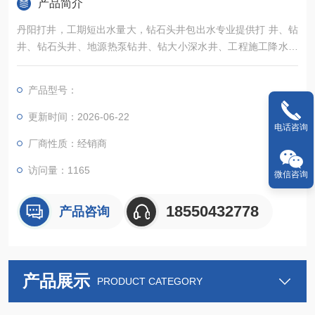
产品简介
丹阳打井，工期短出水量大，钻石头井包出水专业提供打 井、钻
井、钻石头井、地源热泵钻井、钻大小深水井、工程施工降水、
地源热泵钻井、冷风机水空调安装、负压风机安装及*
产品型号：
更新时间：2026-06-22
电话咨询
厂商性质：经销商
访问量：1165
微信咨询
18550432778
产品咨询
产品展示
PRODUCT CATEGORY