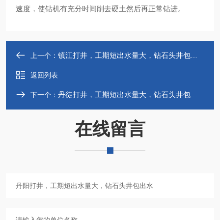
速度，使钻机有充分时间削去硬土然后再正常钻进。
镇江打井，工期短出水量大，钻石头井包出水
上一个：
返回列表
丹徒打井，工期短出水量大，钻石头井包出水
下一个：
在线留言