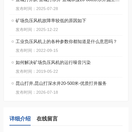
发布时间：2025-07-28
矿场负压风机故障率较低的原因如下
发布时间：2025-12-22
工业负压风机上的各种参数你都知道是什么意思吗？
发布时间：2022-09-15
如何解决矿场负压风机的运行噪音污染
发布时间：2019-05-22
昆山打井,昆山打深水井20-500米-优质打井服务
发布时间：2026-07-18
详细介绍
在线留言