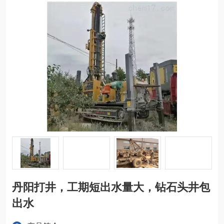
丹阳打井，工期短出水量大，钻石头井包
出水