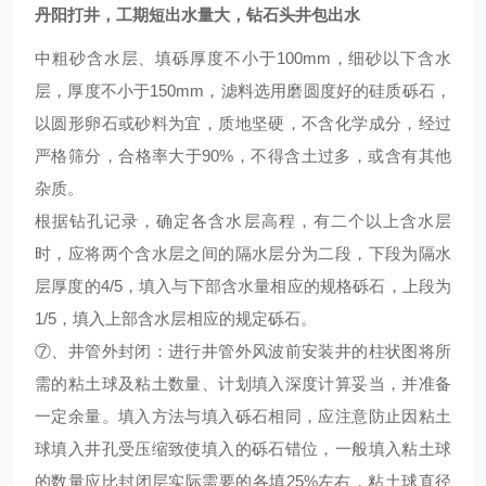
丹阳打井，工期短出水量大，钻石头井包出水
中粗砂含水层、填砾厚度不小于100mm，细砂以下含水
层，厚度不小于150mm，滤料选用磨圆度好的硅质砾石，
以圆形卵石或砂料为宜，质地坚硬，不含化学成分，经过
严格筛分，合格率大于90%，不得含土过多，或含有其他
杂质。
根据钻孔记录，确定各含水层高程，有二个以上含水层
时，应将两个含水层之间的隔水层分为二段，下段为隔水
层厚度的4/5，填入与下部含水量相应的规格砾石，上段为
1/5，填入上部含水层相应的规定砾石。
⑦、井管外封闭：进行井管外风波前安装井的柱状图将所
需的粘土球及粘土数量、计划填入深度计算妥当，并准备
一定余量。填入方法与填入砾石相同，应注意防止因粘土
球填入井孔受压缩致使填入的砾石错位，一般填入粘土球
的数量应比封闭层实际需要的各填25%左右，粘土球直径