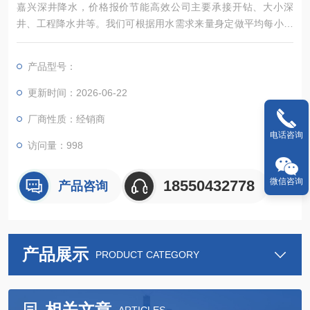
嘉兴深井降水，价格报价节能高效公司主要承接开钻、大小深
井、工程降水井等。我们可根据用水需求来量身定做平均每小时
出水量为3-100吨的深水井。此井可用于生产用水，机械冷却用
水和生活用水等。水源取于地面数十米乃至百米以下的水层，水
产品型号：
质清澈味纯。
更新时间：2026-06-22
厂商性质：经销商
电话咨询
访问量：998
微信咨询
18550432778
产品咨询
产品展示
PRODUCT CATEGORY
相关文章