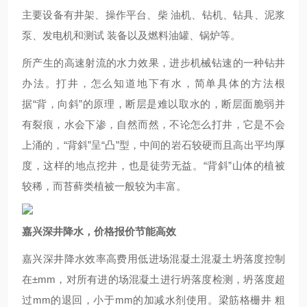
主要设备有井架、操作平台、柴 油机、钻机、钻具、泥浆
泵、发电机和测试 装备以及燃料油罐、锅炉等。
所产生的高速射流的水力效果，进步机械钻速的一种钻井
办法。打井，怎么知道地下有水，简单具体的方法根
据“背，向斜”的原理，断层是难以取水的，断层面脆弱并
有裂痕，水会下渗，自然而然，不论怎么打井，它是不会
上涌的，“背斜”呈“凸”型，中间的岩石较硬而且高出平均厚
度，这样的地点挖井，也是徒劳无益。“背斜”山体的植被
较稀，而苔藓类植被一般较为丰富。
嘉兴深井降水，价格报价节能高效
嘉兴深井降水效率高费用低进场混凝土混凝土坍落度控制
在±mm，对所有进的场混凝土进行坍落度检测，坍落度超
过mm的退回，小于mm的加减水剂使用。梁筋格栅井 粗