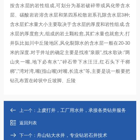
按含水层的岩性组成,可划分为基岩破碎带或风化带含水
层、碳酸岩岩溶含水层和第四系松散岩系孔隙含水层3种;
含水层贮水量大小主要取决于含水层的厚度和岩性组成.含
水层的厚度愈大,组成的岩土颗粒愈,其贮水量也就愈大.打
井队比如川中丘陵地区,风化裂隙水的含水层一般在20-30
米的深度.对于井址的确定主要是找准"泉眼",找水歌诀:"两
山夹一嘴,地下必有水","碎石带下水汪汪,红石头下干梆
梆","湾对湾,嘴(指山嘴)对嘴,长流水"等,主要是说一般要把
钻孔布置在岭状中丘坡脚、丘陵
上虞打井，工厂用水井，承接各类钻井服务
上一个：
返回列表
舟山钻大水井，专业钻岩石井技术
下一个：