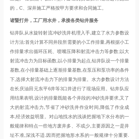
的，C、深井施工严格按甲方要求和合同施工。
诸暨打井，工厂用水井，承接各类钻井服务
钻井队从水旋转射流冲砂洗井机理入手,建立了水力参数设
计方法:首先计算不同井段所需要的小工作排量,再根据小工
作排量求出循环压耗、喷嘴压降和射流冲击力等参数;以大
射流冲击力为目标函数,以小排量为起点,钻井队设一个排量
基数,在小排量基础上逐渐排量基数,在泵压和泵功率的条件
下,选择大射流冲击力下的排量为排量。水力参数设计方法
在长庆油田元东平6井等3口井进行了现场应用。钻井队应
用结果表明,设计的排量既能各个井段的冲砂洗井要求,又了
大的射流冲击力,节省了冲砂洗井作业时间,降低了作业成
本,经济效益明显。对山地找水的浅谈把握地下水分布的一
般规律和特点一些地方废井多、不或少,主要原因之一是井
址不准,深浅不适.因而把握地形水系的一般规律十分重要.