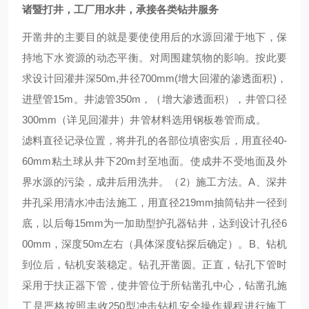
诸暨打井，工厂用水井，承接各类钻井服务
开凿井的主要目的就是要使使用后的水源回灌于地下，保
持地下水资源的动态平衡。对周围建筑物的影响。按此要
求设计回灌井深50m,井径700mm(增大回灌的渗透面积)，
进壁管15m。井滤管350m，（增大渗透面积），井管口径
300mm（详见回灌井）井管材料选用钢板卷管而成。
滤料直径记录位置，将井孔的各部位填密实后，用直径40-
60mm粘土球从井下20m封至地面。使成井不受地面及外
界水源的污染，成井后用洗井。（2）施工方法。A、深井
井孔采用清水冲击法施工，用直径219mm抽筒钻井一径到
底，以后每15mm为一加助型护孔器钻井，达到设计孔径6
00mm，深度50m左右（具体深度钻探后确定）。B、钻机
到位后，钻机安装稳定。钻孔开凿圆。正直，钻孔下管时
采用于扶正器下管，使井管位于所钻凿孔中心，钻凿孔施
工是严格按照丰收250型冲击钻机安全操作规程进行施工