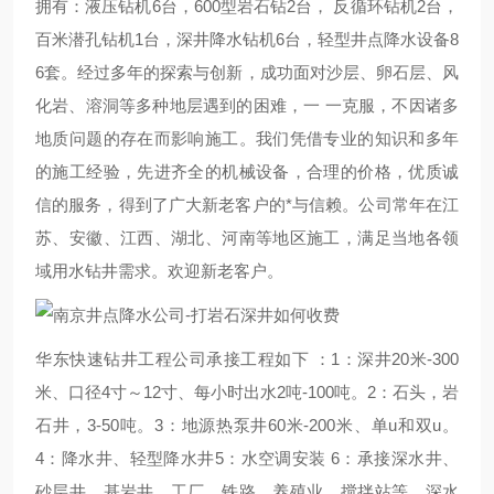
拥有：液压钻机6台，600型岩石钻2台， 反循环钻机2台，
百米潜孔钻机1台，深井降水钻机6台，轻型井点降水设备8
6套。经过多年的探索与创新，成功面对沙层、卵石层、风
化岩、溶洞等多种地层遇到的困难，一 一克服，不因诸多
地质问题的存在而影响施工。我们凭借专业的知识和多年
的施工经验，先进齐全的机械设备，合理的价格，优质诚
信的服务，得到了广大新老客户的*与信赖。公司常年在江
苏、安徽、江西、湖北、河南等地区施工，满足当地各领
域用水钻井需求。欢迎新老客户。
华东快速钻井工程公司承接工程如下 ：1：深井20米-300
米、口径4寸～12寸、每小时出水2吨-100吨。2：石头，岩
石井，3-50吨。3：地源热泵井60米-200米、单u和双u。
4：降水井、轻型降水井5：水空调安装 6：承接深水井、
砂层井、基岩井、工厂、铁路、养殖业、搅拌站等，深水