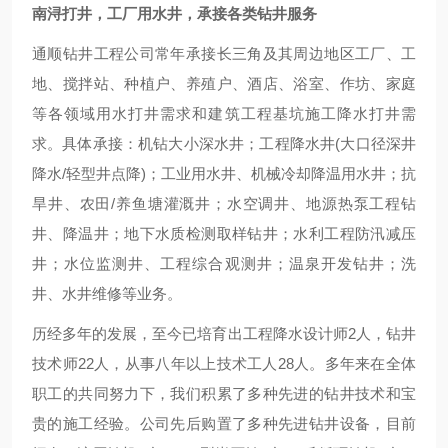
南浔打井，工厂用水井，承接各类钻井服务
通顺钻井工程公司常年承接长三角及其周边地区工厂、工
地、搅拌站、种植户、养殖户、酒店、浴室、作坊、家庭
等各领域用水打井需求和建筑工程基坑施工降水打井需
求。具体承接：机钻大小深水井；工程降水井(大口径深井
降水/轻型井点降)；工业用水井、机械冷却降温用水井；抗
旱井、农田/养鱼塘灌溉井；水空调井、地源热泵工程钻
井、降温井；地下水质检测取样钻井；水利工程防汛减压
井；水位监测井、工程综合观测井；温泉开发钻井；洗
井、水井维修等业务。
历经多年的发展，至今已培育出工程降水设计师2人，钻井
技术师22人，从事八年以上技术工人28人。多年来在全体
职工的共同努力下，我们积累了多种先进的钻井技术和宝
贵的施工经验。公司先后购置了多种先进钻井设备，目前