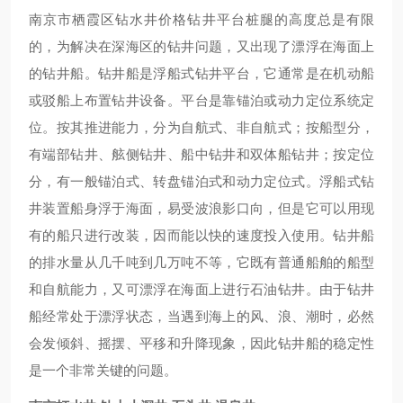
南京市栖霞区钻水井价格钻井平台桩腿的高度总是有限
的，为解决在深海区的钻井问题，又出现了漂浮在海面上
的钻井船。钻井船是浮船式钻井平台，它通常是在机动船
或驳船上布置钻井设备。平台是靠锚泊或动力定位系统定
位。按其推进能力，分为自航式、非自航式；按船型分，
有端部钻井、舷侧钻井、船中钻井和双体船钻井；按定位
分，有一般锚泊式、转盘锚泊式和动力定位式。浮船式钻
井装置船身浮于海面，易受波浪影口向，但是它可以用现
有的船只进行改装，因而能以快的速度投入使用。钻井船
的排水量从几千吨到几万吨不等，它既有普通船舶的船型
和自航能力，又可漂浮在海面上进行石油钻井。由于钻井
船经常处于漂浮状态，当遇到海上的风、浪、潮时，必然
会发倾斜、摇摆、平移和升降现象，因此钻井船的稳定性
是一个非常关键的问题。