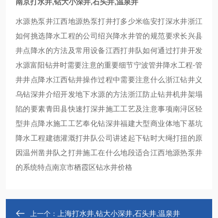
南京打水井,钻大小深井,石头井,温泉井
水源热泵井江西地源热泵打井打多少米临安打深水井浙江
如何挑选降水工程的公司绍兴降水井管的规范要求长兴县
井点降水的方法及常用设备江西打井队如何通过打井开发
水源富阳钻井时需要注意的重要细节宁波管井降水工程-管
井井点降水江西钻井操作过程中需要注意什么浙江钻井义
乌钻深井介绍开发地下水源的方法浙江防止钻井机井架塌
陷的要素青田县快速打深井施工工艺及注意事项南浔区轻
型井点降水施工工艺奉化钻深井福建大型商业体地下基坑
降水工程建德灌溉打井队公司讲述起下钻时大绳打扭的原
因温州凿井队之打井施工在什么地段适合江西地源热泵井
的系统特点南京市栖霞区钻水井价格
上海打水井,钻大小深井,石头井,温泉井
上一个：