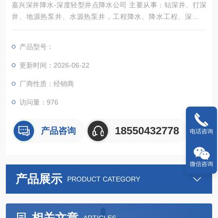
嘉兴深井降水-深度轻型井点降水公司 主要从事：钻深井、打深
井、地源热泵井、水源热泵井，工程降水、降水工程、深井降
水、管井降水、水空调冷风机及各种通风降温换气、除尘设备销
售及安装等业务，经过几年不懈努力，凭借过硬的技术、*的服
产品型号：
务、良好的信誉，现成发展成为一家颇具规模的专注化钻井安装
工程。
更新时间：2026-06-22
厂商性质：经销商
访问量：976
18550432778
产品咨询
电话咨询
微信咨询
产品展示
PRODUCT CATEGORY
相关文章