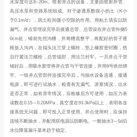
水深度可达8--20m。喷射井点的设备，主要由喷射井管、
高压水泵和管路系统组成。对于渗透系数很小的土（K小
于0.1m/d），因土粒间微小空隙的作用。用粘土填实以防
漏气。井点管埋设完毕后接通总管。总管设在井点管外侧5
0cm处，铺前先挖沟槽，并将槽底整平，将配好的管子逐
根放入沟内，在端头法兰穿上螺栓，垫上橡胶密封圈，然
后拧紧法兰螺栓，总管端部，用法兰封牢。一旦井点干管
铺好后，用吸水胶管将井点管与干管连接，并用8号铁丝绑
牢。一组井点管部件连接完毕后，与抽水设备连通，接通
电源，即可进行试抽水，检查有无漏气、淤塞情况，出水
是否正常，如有异常情况，应检修后方可使用，如压力表
读数在0.15～0.20MPa，真空度在93.3kPa以上，表明各连
接系统无问题，即可投入正常使用。井点使用时，应保持
连续不断抽水，并配用双电源以防断电。一般抽水3～5d后
水位降落漏斗基本趋于稳定。