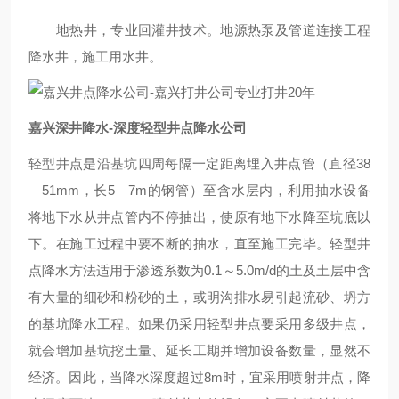
地热井，专业回灌井技术。地源热泵及管道连接工程
降水井，施工用水井。
嘉兴深井降水-深度轻型井点降水公司
轻型井点是沿基坑四周每隔一定距离埋入井点管（直径38
—51mm，长5—7m的钢管）至含水层内，利用抽水设备
将地下水从井点管内不停抽出，使原有地下水降至坑底以
下。在施工过程中要不断的抽水，直至施工完毕。轻型井
点降水方法适用于渗透系数为0.1～5.0m/d的土及土层中含
有大量的细砂和粉砂的土，或明沟排水易引起流砂、坍方
的基坑降水工程。如果仍采用轻型井点要采用多级井点，
就会增加基坑挖土量、延长工期并增加设备数量，显然不
经济。因此，当降水深度超过8m时，宜采用喷射井点，降