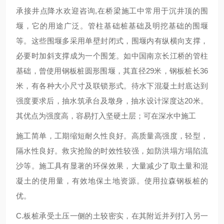
承接井点降水欢迎咨询,在桥梁施工中常用于沉井顶的围
堰，它的用途广泛。管柱基础桩基础及明挖基础的围堰
等。这些围堰多采用单壁封闭式，围堰内有纵横向支撑，
必要时加斜支撑成为一个围笼。如中国南京长江桥的管柱
基础，曾使用钢板桩圆形围堰，其直径29米，钢板桩长36
米，有各种大小尺寸及联锁形式。待水下混凝土封底达到
强度要求后，抽水筑承台及墩身，抽水设计深度达20米。
其优点为强度高，容易打入坚硬土层；可在深水中施工
施工简单，工期缩短耐久性良好。高质量高强度，轻型，
隔水性良好。救灾抢险的时效性较强，如防洪塌方塌陷流
沙等。施工具有显著的环保效果，大量减少了取土量和混
凝土的使用量，有效地保土地资源。使用拉森钢板桩的
优。
C.板桩承受土压一侧的土较密实，在其附近并列打入另一