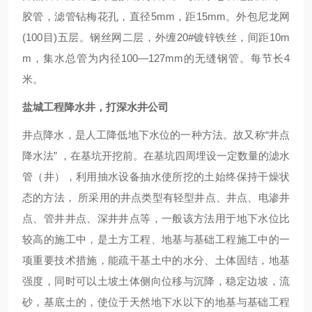
胶管，滤管钻梅花孔，直径5mm，距15mm。外包尼龙网
(100目)五层。钢丝网二层，外缠20#镀锌铁丝，间距10m
m，集水总管为内径100—127mm的无缝钢管。每节长4
米。
盐城工程降水井，打深水井公司
井点降水，是人工降低地下水位的一种方法。故又称“井点
降水法” ，在基坑开挖前。在基坑四周埋设一定数量的滤水
管（井），利用抽水设备抽水使所挖的土始终保持干燥状
态的方法， 所采用的井点类型有轻型井点、井点、电渗井
点、管井井点、深井井点等，一般该方法用于地下水位比
较高的施工中，是土方工程、地基与基础工程施工中的一
项重要技术措施，能疏干基土中的水分、土体固结，地基
强度，同时可以土坡土体侧向位移与沉降，稳定边坡，流
砂，基底土的，使位于天然地下水以下的地基与基础工程