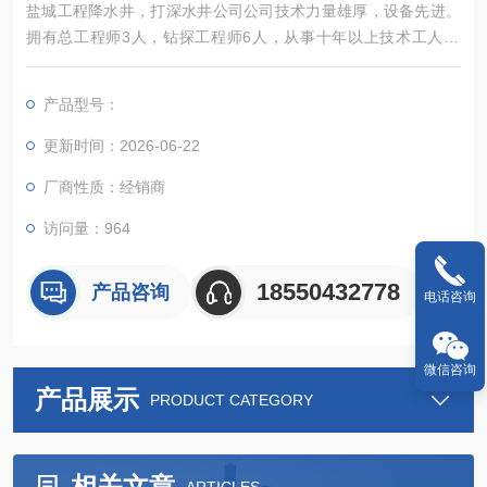
盐城工程降水井，打深水井公司公司技术力量雄厚，设备先进。
拥有总工程师3人，钻探工程师6人，从事十年以上技术工人13
人。拥有SPJ-300型水井钻机三台、SPJ-150四台、YT-300型水
井钻四台，轻型井点降水设备十套。承接500米以内水井施工，
产品型号：
满足客户在生产和生活中的用水需求。
更新时间：2026-06-22
厂商性质：经销商
访问量：964
18550432778
产品咨询
电话咨询
微信咨询
产品展示
PRODUCT CATEGORY
相关文章