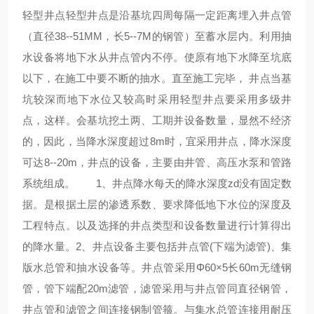
轻型井点轻型井点是沿基坑四周每隔一定距离埋入井点管
（直径38--51MM，长5--7M的钢管）至蓄水层内。利用抽
水设备将地下水从井点管内不停。使原有地下水降至坑底
以下，在施工中要不断的抽水。直至施工完毕， 井点当基
坑较深而地下水位又较高时采用轻型井点要采用多级井
点，这样。会基坑挖土两、工期并设备数量，显然不经济
的，因此，当降水深度超过8m时，宜采用井点，降水深度
可达8--20m，井点的设备，主要由井管、高压水泵和管路
系统组成。 1、井点降水每天的降水深度zd没有固定数
据。是根据土层的渗透系数、要求降低地下水位的深度及
工程特点。以及选择的井点类型和设备数量进行计算得出
的降水量。2、井点设备主要包括井点管(下端为滤管)、集
版水总管和抽水设备等。井点管采用Φ60×5长60m无缝钢
管，管下端配20m滤管，滤管采用与井点管同直径钢管，
井点管和滤管之间连接钢制管箍。与集水总管连接用耐压