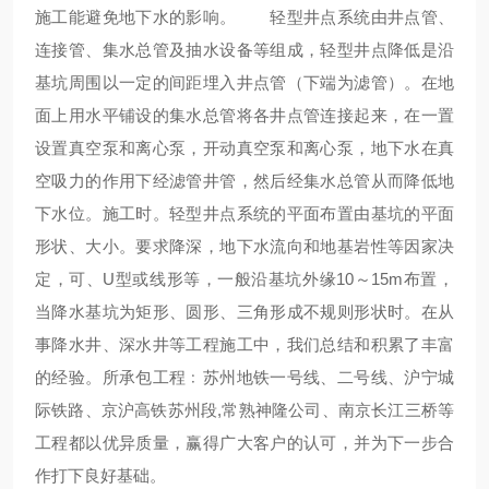
施工能避免地下水的影响。 轻型井点系统由井点管、
连接管、集水总管及抽水设备等组成，轻型井点降低是沿
基坑周围以一定的间距埋入井点管（下端为滤管）。在地
面上用水平铺设的集水总管将各井点管连接起来，在一置
设置真空泵和离心泵，开动真空泵和离心泵，地下水在真
空吸力的作用下经滤管井管，然后经集水总管从而降低地
下水位。施工时。轻型井点系统的平面布置由基坑的平面
形状、大小。要求降深，地下水流向和地基岩性等因家决
定，可、U型或线形等，一般沿基坑外缘10～15m布置，
当降水基坑为矩形、圆形、三角形成不规则形状时。在从
事降水井、深水井等工程施工中，我们总结和积累了丰富
的经验。所承包工程﹕苏州地铁一号线、二号线、沪宁城
际铁路、京沪高铁苏州段,常熟神隆公司、南京长江三桥等
工程都以优异质量，赢得广大客户的认可，并为下一步合
作打下良好基础。