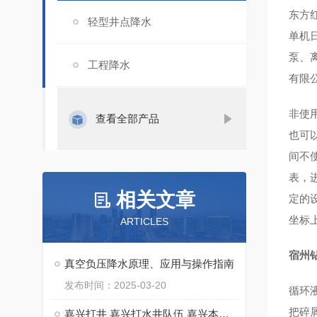
东方红
轻型井点降水
单机日
泵、
工程降水
有限
非使
查看全部产品
也可
间不
表，
相关文章
定的
坐标
ARTICLES
宿州
真空负压降水原理、应用与操作指南
发布时间：2025-03-20
循环
把碎
嘉兴打井 嘉兴打水井队伍 嘉兴本地打水井钻井队