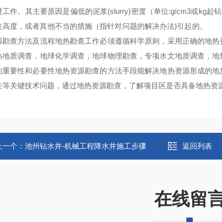
工作。其主要原因是偏低的泥浆(slurry)密度（单位:g/cm3或k
柱高度，或者其他不当的措施（指针对问题的解决办法)引起的。 后，井
源勘查方法及流程地热勘查工作必须遵循科学原则，采用正确的地热
热地质调查，地球化学调查，地球物理勘查，专项水文地质调查，地
的重要性和必要性地热资源勘查的方法手段能解决地热资源形成的地
性等关键技术问题，通过地热资源勘查，了解项目区是否具备地热资
上一个：
池州钻水井-机械工程降水井施工步骤
返回列表
在线留