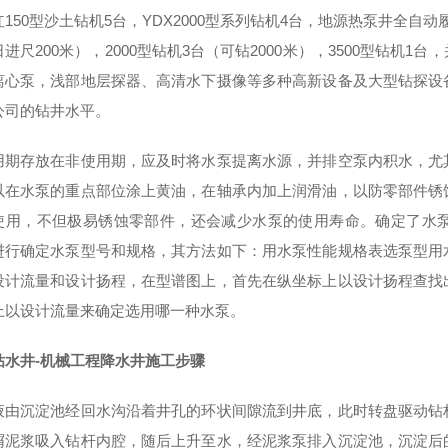
150型沙土钻机5台，YDX2000型系列钻机4台，地源热泵井全自
进尺200米），2000型钻机3台（可钻2000米），3500型钻
离心泵，浅部地层探器、高清水下摄像等多种高新设备及大型钻探设
公司的钻井水平。
用期存放在非使用期，应及时将水泵提离水源，并排空泵内积水，尤
以在水泵的重点部位涂上黄油，在轴承内加上润滑油，以防零部件锈
使用，不但极易锈蚀零部件，还会减少水泵的使用寿命。确定了水
进行确定水泵型号和规格，其方法如下：用水泵性能规格表选泵型用
设计流量和设计扬程，在型谱图上，首先在纵坐标上以设计扬程查找
上以设计流量来确定选用哪一种水泵。
钻水井-机械工程降水井施工步骤
液由沉淀池经回水沟沿着井孔的环状间隙流到井底，此时转盘驱动钻
屑泥浆吸入钻杆内腔，随后上升至水，经泥浆泵排入沉淀池，沉淀后