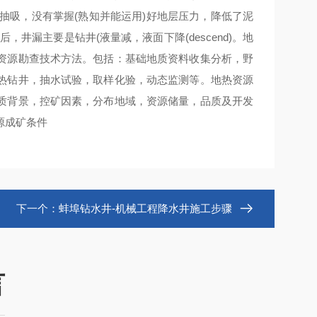
g起钻抽吸，没有掌握(熟知并能运用)好地层压力，降低了泥
漏主要是钻井(液量减，液面下降(descend)。地
资源勘查技术方法。包括：基础地质资料收集分析，野
热钻井，抽水试验，取样化验，动态监测等。地热资源
质背景，控矿因素，分布地域，资源储量，品质及开发
源成矿条件
下一个：
蚌埠钻水井-机械工程降水井施工步骤
言