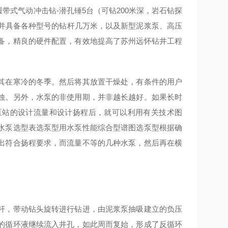
动履带式气动冲击钻-潜孔锤5台（可钻200米深，岩石钻探
机1台，并具备各种型号的钻杆几万米，以及新型泥浆泵、高压
备，精良的硬件配置，有效地提高了苏州远怀钻井工程
其在寒冷的冬季。然后将其放置干燥处，有条件的用户
蚀。另外，水泵的非使用期，并非越长越好。如果长时
泵站的设计流量和设计扬程后，就可以利用有关技术图
水泵选型表选泵型用水泵性能综合型谱图选泵型根据确
出符合扬程要求，而流量不等的几种水泵，然后再在横
杆，带动钻头旋转进行钻进，由泥浆泵抽吸建立的负压
的循环液继续流入井孔，如此周而复始，形成了反循环