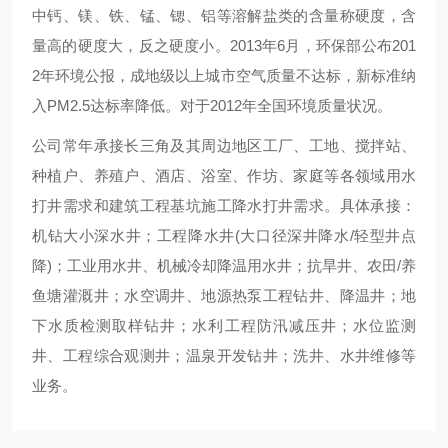
中钙、镁、铁、锰、锶、铝等溶解盐类的含量称硬度，含
量高的硬度大，反之硬度小。2013年6月，环保部公布201
2年环境公报，成地级以上城市空气质量不达标，新标准纳
入PM2.5达标率降低。对于2012年全国环境质量状况。
公司常年承接长三角及其周边地区工厂、工地、搅拌站、
种植户、养殖户、酒店、浴室、作坊、家庭等各领域用水
打井需求和建筑工程基坑施工降水打井需求。具体承接：
机钻大小深水井；工程降水井(大口径深井降水/轻型井点
降)；工业用水井、机械冷却降温用水井；抗旱井、农田/养
鱼塘灌溉井；水空调井、地源热泵工程钻井、降温井；地
下水质检测取样钻井；水利工程防汛减压井；水位监测
井、工程综合观测井；温泉开发钻井；洗井、水井维修等
业务。