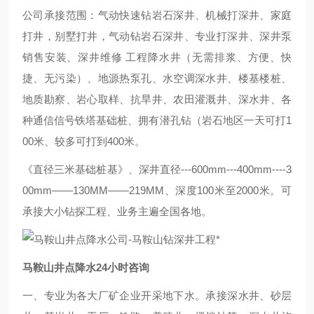
公司承接范围：气动快速钻岩石深井、机械打深井、家庭
打井，别墅打井，气动钻岩石深井、专业打深井、深井泵
销售安装、深井维修 工程降水井（无需排浆、方便、快
捷、无污染）、地源热泵孔、水空调深水井、楼基楼桩、
地质勘察、岩心取样、抗旱井、农田灌溉井、深水井、各
种通信信号铁塔基础桩、拥有潜孔钻（岩石地区一天可打1
00米、较多可打到400米。
《直径三米基础桩基》、深井直径---600mm---400mm----3
00mm——130MM——219MM、深度100米至2000米。可
承接大小钻探工程、业务主遍全国各地。
马鞍山井点降水24小时咨询
一、专业为各大厂矿企业开采地下水。承接深水井、砂层