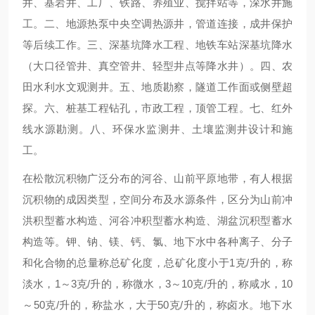
井、基岩井、工厂、铁路、养殖业、搅拌站等，深水井施
工。二、地源热泵中央空调热源井，管道连接，成井保护
等后续工作。三、深基坑降水工程、地铁车站深基坑降水
（大口径管井、真空管井、轻型井点等降水井）。四、农
田水利水文观测井。五、地质勘察，隧道工作面或侧壁超
探。六、桩基工程钻孔，市政工程，顶管工程。七、红外
线水源勘测。八、环保水监测井、土壤监测井设计和施
工。
在松散沉积物广泛分布的河谷、山前平原地带，有人根据
沉积物的成因类型，空间分布及水源条件，区分为山前冲
洪积型蓄水构造、河谷冲积型蓄水构造、湖盆沉积型蓄水
构造等。钾、钠、镁、钙、氯、地下水中各种离子、分子
和化合物的总量称总矿化度，总矿化度小于1克/升的，称
淡水，1～3克/升的，称微水，3～10克/升的，称咸水，10
～50克/升的，称盐水，大于50克/升的，称卤水。地下水