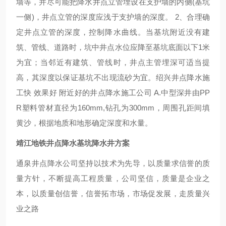
墙等，并尽可能把降水井点立管埋设在支护墙的内侧(基坑
一侧)，井点立管的深度应浅于支护墙的深度。 2、合理确
定井点立管的深度，控制降水曲线。当基坑附近没有建
筑、管线、道路时，坑中井点水位应降至基坑底面以下1米
为宜；当邻近有建筑、管线时，井点主管埋深可适当提
高，其深度以保证基坑不出现流砂为宜。绍兴井点降水施
工快 效果好 附近好的井点降水施工公司 A.中型深井由PP
R塑料管材直径为160mm,钻孔为300mm，周围孔距间填
黄沙，根据地质和地形确定深度和水量。
靖江地铁井点降水基坑降水井方案
通泉井点降水公司坚持以技术为先导，以质量求信誉的质
量方针，不断提高工程质量，公司坚信，质量是企业之
本，以质量创信誉，信誉拓市场，市场促发展，走质量兴
业之路