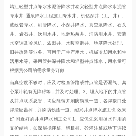
靖江轻型井点降水水泥管降水井泰兴轻型井点降水水泥管
降水井 通泉降水工程施工降水井、机钻深井（工厂井）、
波纹管降水、刚管降水、小深井降水、真空泵降水、石头
井、岩石井、饮用水井、地源热泵井、消防用水井、安装
水空调及冷风机、农田井、水暖空调井、地基降水处理、
旧井改造等业务。可用于厂生产用水，机械冷却用水和生
活用水等。采用管井深井降水和轻型井点降水，用水量可
根据贵公司的需求量身订做
当真空度不够时，应及时检查管路或井点管是否漏气、离
心泵叶轮有无障碍等，并及时处理。3、埋入地下的井点管
及井点联系总管，均应除锈并刷防锈漆一道，各焊接口处
焊渣应凿掉，并刷防锈漆一道。绍兴井点降水施工快 效果
好 附近好的井点降水施工公司1、应优先采用挡水作用的
支护结构，如深层搅拌桩、钢板桩、砼灌注桩或地下连续