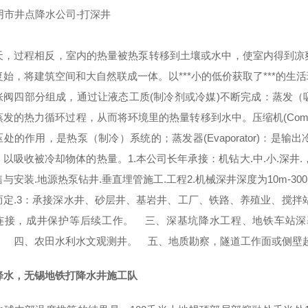
天，过程相反，室内的热量被热泵转移到土壤或水中，使室内得到凉
复始，将建筑空间和大自然联成一体。以***小的低价获取了***的
胀阀四部分组成，通过让液态工质(制冷剂或冷媒)不断完成：蒸发
蒸发的热力循环过程，从而将环境里的热量转移到水中。压缩机(Comp
压处的作用，是热泵（制冷）系统的；蒸发器(Evaporator)：
，以吸收被冷却物体的热量。1.本公司长年承接：机钻大.中.小.深井
与安装.地源热泵钻井.垂直埋管施工.工程2.机械深井深度为10m-30
而定.3：承接深水井、砂层井、基岩井、工厂、铁路、养殖业、搅拌
连接，成井保护等后续工作。 三、深基坑降水工程、地铁车站深
。 四、农田水利水文观测井。 五、地质勘察，隧道工作面或侧壁
降水，无锡地铁打降水井施工队