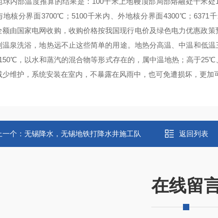
球内部温度推算的结果是：100千米上地幔顶部局部熔融处千米处150
地核分界面3700℃；5100千米内、外地核分界面4300℃；63
全额由国家电网收购，收购价格按我国现行电价及绿色电力优惠政策预计0
到温泉洗浴，地热远不止这些简单的用途。地热分高温、中温和低温三
～150℃，以水和蒸汽的混合物等形式存在的，属中温地热；高于25
减少维护，系统安装在室内，不暴露在风雨中，也可免遭损坏，更加
上一个：
无锡降水，无锡地铁打降水井施工队
返回列表
在线留