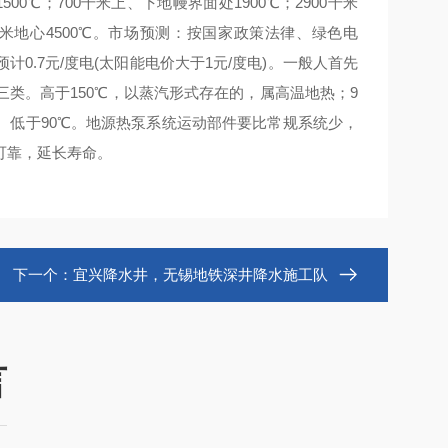
0℃；700千米上、下地幔界面处1900℃；2900千米
71千米地心4500℃。市场预测：按国家政策法律、绿色电
.7元/度电(太阳能电价大于1元/度电)。一般人首先
类。高于150℃，以蒸汽形式存在的，属高温地热；9
℃、低于90℃。地源热泵系统运动部件要比常规系统少，
可靠，延长寿命。
下一个：
宜兴降水井，无锡地铁深井降水施工队
言