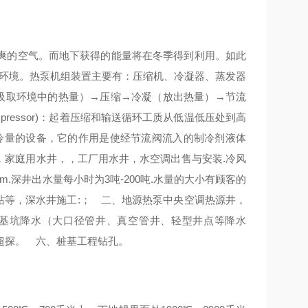
爽的空气。而地下获得的能量将在冬季得到利用。如此
生活环境。热泵机组装置主要有：压缩机、冷凝器、蒸发器
（吸取环境中的热量）→压缩→冷凝（放出热量）→节流
ressor)：起着压缩和输送循环工质从低温低压处到高
是输出冷量的设备，它的作用是使经节流阀流入的制冷剂液体
.，家庭用水井，，工厂用水井，水空调出售与安装.冷风
0m.深井出水量每小时为3吨-200吨.水量的大小有顾客的
站等，深水井施工:； 二、地源热泵中央空调热源井，
基坑降水（大口径管井、真空管井、轻型井点等降水
超探。 六、桩基工程钻孔。