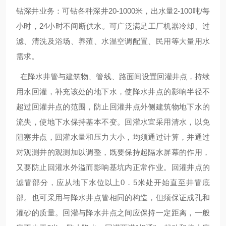
钻深井业务：可钻各种深井20-1000米，出水量2-100吨/每
小时，24小时不间断供水。可广泛满足工厂机器冷却、过
滤、清洗及浴场、养殖、水温空调配置、民用等大量用水
需求。
在降水井管与建筑物、管线、路面间设置回灌井点，持续
用水回灌，补充该处的地下水，使降水井点的影响半径不
超过回灌井点的范围，防止回灌井点外侧建筑物地下水的
流失，使地下水保持基本不变。回灌水宜采用清水，以免
阻塞井点，回灌水量和压力大小，均须通过计算，并通过
对观测井的观测加以调整，既要保持起隔水屏幕的作用，
又要防止回灌水外溢而影响基坑内正常作业。回灌井点的
滤管部分，应从地下水位以上0．5米处开始直至井管底
部。也可采用与降水井点管相同的构造，但须保证成孔和
灌砂的质量。回灌与降水井点之间应保持一定距离，一般