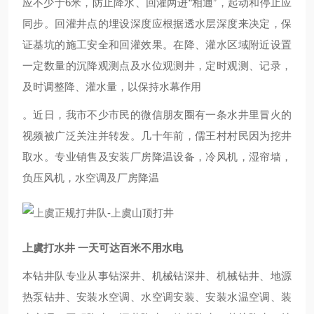
应不少于6米，防止降水、回灌两进“相通”，起动和停止应
同步。回灌井点的埋设深度应根据透水层深度来决定，保
证基坑的施工安全和回灌效果。在降、灌水区域附近设置
一定数量的沉降观测点及水位观测井，定时观测、记录，
及时调整降、灌水量，以保持水幕作用
。近日，我市不少市民的微信朋友圈有一条水井里冒火的
视频被广泛关注并转发。几十年前，儒王村村民因为挖井
取水。专业销售及安装厂房降温设备，冷风机，湿帘墙，
负压风机，水空调及厂房降温
上虞打水井 一天可达百米不用水电
本钻井队专业从事钻深井、机械钻深井、机械钻井、地源
热泵钻井、安装水空调、水空调安装、安装水温空调、装