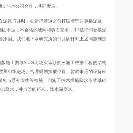
朋友与本公司合作，共同发展。
在泥浆打井时，在运行管道之前打破墙壁并更换泥浆。
加固不足，不合格的滤网和砾石充填，不*破壁和更换泥
要原因。我们地下水研究所的打井队针对上述问题制定
施工图纸S-JG现场实际勘察三施工根据工程的结构
数量组织进场。合理规划摆放位置，暂时未用的设备应
,避免与原有管线等相撞。四施工技术措施降水形式基础
井点降水，井点管间距米，降水深度米。