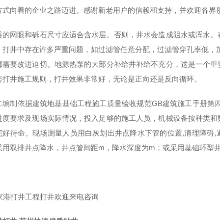
方式向着的企业之路迈进。感谢新老用户的信赖和支持，并欢迎各界
器的网眼和砾石尺寸应适合含水层。否则，井水会造成阻水或浑水。
，打井中存在许多严重问题，如过滤管任意分配，过滤管穿孔率低，
都需要改进迫切。地源热泵的大部分补给井补给不充分，这是一个重
套打井施工规则，打井效果非常好，无论是正向还是反向循环。
制依据建筑地基基础工程施工质量验收规范GB建筑施工手册第四版
进度要求及现场实际情况，投入足够的施工人员，机械设备按种类和
完好待命。现场测量人员用白灰划出井点降水下管的位置,清理障碍
采用双排井点降水，井点管间距m，降水深度为m；或采用基础环型