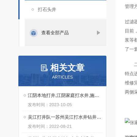
管理
打石头井
过滤
目前
查看全部产品
浆等
了一
二编
相关文章
特点
ARTICLES
维修
两侧
江阴本地打井,江阴家庭打水井,施工快
发布时间：2023-10-05
吴江打井队一苏州吴江打水井钻井出水量大实力强
发布时间：2022-08-21