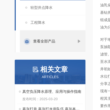
油乳
轻型井点降水
基钻
组成
工程降水
油为
对于
查看全部产品
泵抽
滤管
至水
相关文章
井初
水位
ARTICLES
分享
现有
真空负压降水原理、应用与操作指南
程其
发布时间：2025-03-20
要作
嘉兴打井 嘉兴打水井队伍 嘉兴本地打水井钻井队