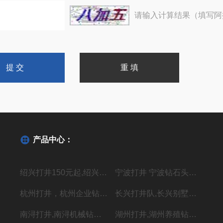
请输入计算结果（填写阿
产品中心：
绍兴打井150元起,绍兴机器钻水井施工单位
宁波打井 宁波钻石头井20年经验丰富
杭州打井，杭州企业钻井，上门施工价格低
长兴打井队,长兴别墅打水井,本地专业钻井队
南浔打井,南浔机械钻岩石水深水井
湖州打井,湖州养殖钻岩石井 别墅用水井