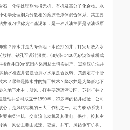
岩石。化学处理剂包括无机、有机及高分子化合物。水
种化学处理剂为分散相的溶胶悬浮体混合体系。其主要
钻井液习惯称为油基泥浆，是一种以油主要是柴油或原
哪些？降水井是为降低地下水位打的井，打完后放入水
放样、钻孔至设计深度。⑶安装φ400无砂滤管或桥式
料接近井口0m范围内采用粘土填实封严。⑹空压机洗井
⑻试抽水检查井管是否漏水水泵是否反转。⑼测定每个管
技术？哪些是降水井的施工技术？降水井是为降低地下
渗入地下水中，所以，打井要远离污染区。苏州打井？
钻井公司成立于1990年，20多年的钻井经验，公司
核心，是风钻钻机的三大工作机之一。动力驱动系统工
主要由柴油机、交直流电动机及其供电、保护、控其主
转换。风钻主要由减速、变速、并车、风钻倒车机构、