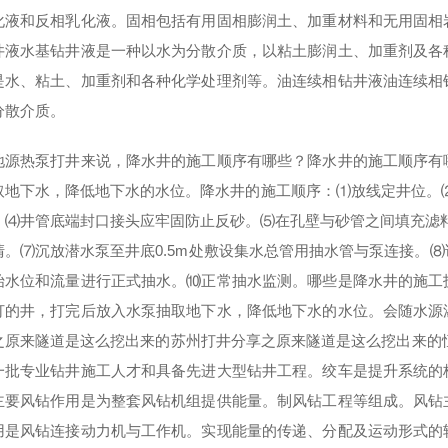
化液和反相乳化液。固相包括有用固相膨润土、加重材料和无用固相
井液水基钻井液是一种以水为分散介质，以粘土膨润土、加重剂及各
是水、粘土、加重剂和各种化学处理剂等。油连续相钻井液油连续相
分散介质。
地源热泵打井来说，降水井的施工顺序有哪些？降水井的施工顺序有
取地下水，降低地下水的水位。降水井的施工顺序：⑴放线定井位。⑵
。⑷井管底端封口接头应牢固防止反砂。⑸在孔壁与砂管之间填充滤
清。⑺沉放潜水泵至井底0.5m处敷设集水总管用抽水管与泵连接。
始水位和流量进行正式抽水。⑽正常抽水监测。哪些是降水井的施工
打的井，打完后放入水泵抽取地下水，降低地下水的水位。会随水源
之原来隧道是这么挖出来的苏州打井分享之原来隧道是这么挖出来的恒源
一批专业钻井施工人才和具备先进大型钻井工程。绞车是提升系统的
主要风钻作用是为整套风钻机组提供能量。制风钻工程等组成。风钻
用是风钻连接动力机与工作机。实现能量的传递、分配及运动形式的