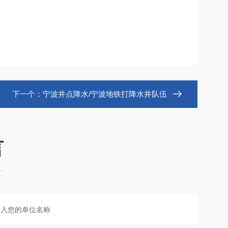
下一个：
宁波井点降水/宁波地铁打降水井队伍
言